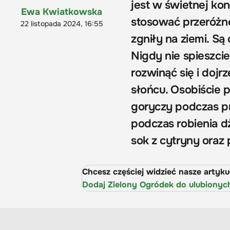
jest w świetnej kon
Ewa Kwiatkowska
stosować przeróżne
22 listopada 2024, 16:55
zgniły na ziemi. Są
Nigdy nie spieszci
rozwinąć się i dojr
słońcu. Osobiście 
goryczy podczas pr
podczas robienia d
sok z cytryny oraz
Chcesz częściej widzieć nasze artyk
Dodaj Zielony Ogródek do ulubionyc