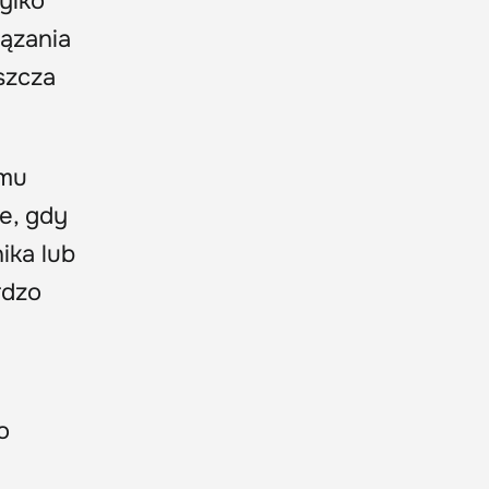
ylko
ązania
szcza
emu
e, gdy
ika lub
rdzo
o