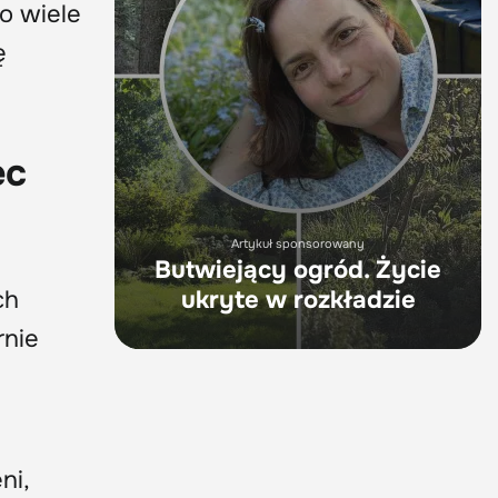
 o wiele
ę
ec
Artykuł sponsorowany
Butwiejący ogród. Życie
ch
ukryte w rozkładzie
rnie
ni,