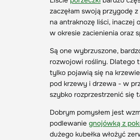
Liście
porzeczki
bardzo częs
zaczęłam swoją przygodę z 
na antraknozę liści, inaczej
w okresie zacienienia oraz
Są one wybrzuszone, bardz
rozwojowi rośliny. Dlatego 
tylko pojawią się na krzewi
pod krzewy i drzewa - w p
szybko rozprzestrzenić się t
Dobrym pomysłem jest wzmo
podlewanie
gnojówką z po
dużego kubełka włożyć zerw