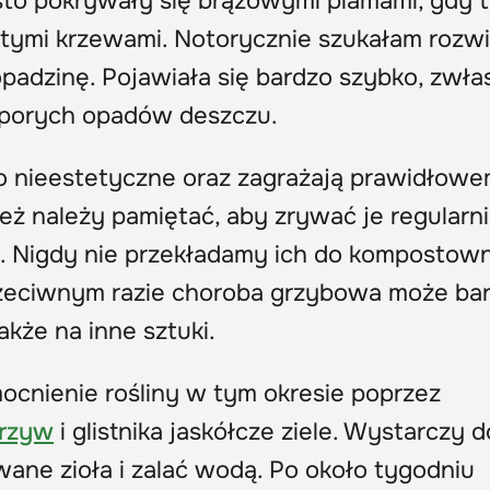
to pokrywały się brązowymi plamami, gdy t
tymi krzewami. Notorycznie szukałam rozwi
 opadzinę. Pojawiała się bardzo szybko, zwła
 sporych opadów deszczu.
o nieestetyczne oraz zagrażają prawidłow
też należy pamiętać, aby zrywać je regularni
e. Nigdy nie przekładamy ich do kompostown
rzeciwnym razie choroba grzybowa może ba
akże na inne sztuki.
cnienie rośliny w tym okresie poprzez
krzyw
i glistnika jaskółcze ziele. Wystarczy d
ane zioła i zalać wodą. Po około tygodniu