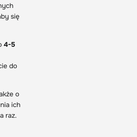
znych
aby się
o
4-5
cie do
akże o
nia ich
a raz.