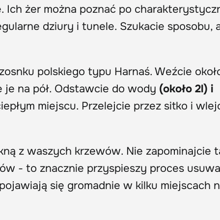
nę. Ich żer można poznać po charakterystyc
egularne dziury i tunele. Szukacie sposobu, 
zosnku polskiego typu Harnaś. Weźcie okoł
ie je na pół. Odstawcie do wody
(około 2l) i
epłym miejscu. Przelejcie przez sitko i wlej
ikną z waszych krzewów. Nie zapominajcie t
ców - to znacznie przyspieszy proces usuwa
 pojawiają się gromadnie w kilku miejscach n