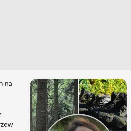
h na
z
krzew