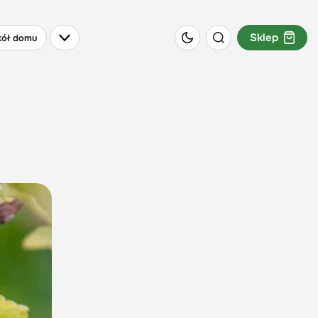
Sklep
ół domu