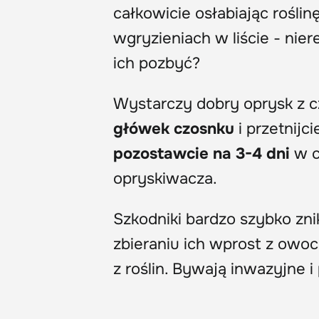
całkowicie osłabiając rośli
wgryzieniach w liście - nier
ich pozbyć?
Wystarczy dobry oprysk z c
główek czosnku
i przetnijc
pozostawcie na 3-4 dni
w ci
opryskiwacza.
Szkodniki bardzo szybko zn
zbieraniu ich wprost z owo
z roślin. Bywają inwazyjne i