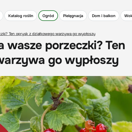
Katalog roślin
Ogród
Pielęgnacja
Dom i balkon
Wok
czki? Ten oprysk z działkowego warzywa go wypłoszy
a wasze porzeczki? Ten
 warzywa go wypłoszy