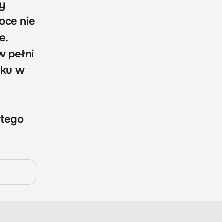
my
oce nie
e.
w pełni
aku w
 tego