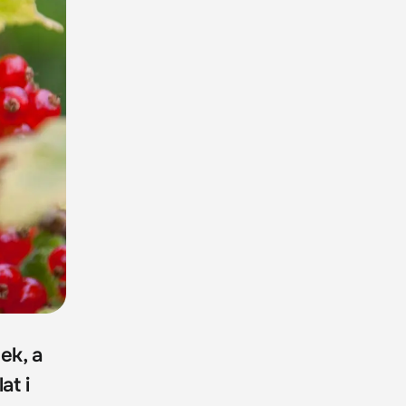
ek, a
at i