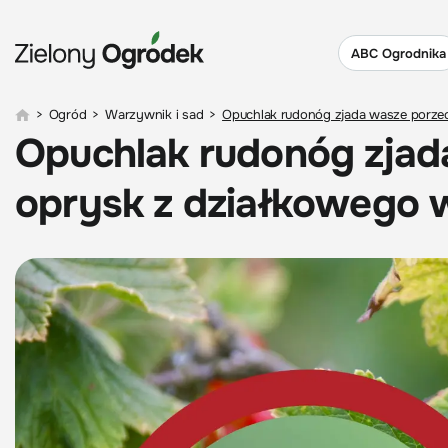
ABC Ogrodnika
>
Ogród
>
Warzywnik i sad
>
Opuchlak rudonóg zjada wasze porze
Opuchlak rudonóg zjad
oprysk z działkowego