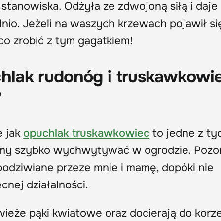
 stanowiska. Odżyła ze zdwojoną siłą i daje
nio. Jeżeli na waszych krzewach pojawił si
co zrobić z tym gagatkiem!
chlak rudonóg i truskawkowi
?
e jak
opuchlak truskawkowiec
to jedne z ty
śmy szybko wychwytywać w ogrodzie. Pozo
podziwiane przeze mnie i mamę, dopóki nie
cnej działalności.
ieże pąki kwiatowe oraz docierają do korze