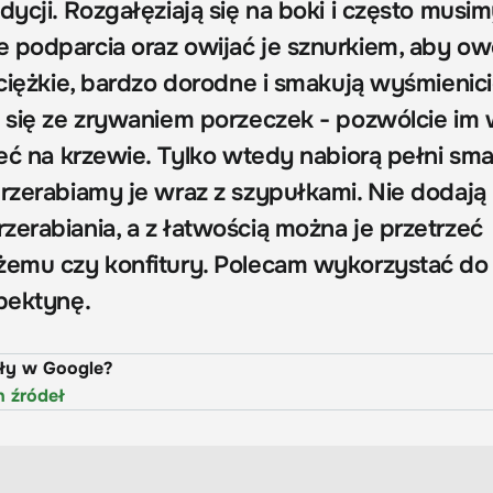
dycji. Rozgałęziają się na boki i często musi
 podparcia oraz owijać je sznurkiem, aby ow
 ciężkie, bardzo dorodne i smakują wyśmienici
e się ze zrywaniem porzeczek - pozwólcie im 
zeć na krzewie. Tylko wtedy nabiorą pełni sm
przerabiamy je wraz z szypułkami. Nie dodają
zerabiania, a z łatwością można je przetrzeć
żemu czy konfitury. Polecam wykorzystać do
 pektynę.
uły w Google?
h źródeł