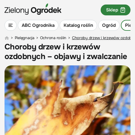
Sklep
ABC Ogrodnika
Katalog roślin
Ogród
Piel
>
Pielęgnacja
>
Ochrona roślin
>
Choroby drzew i krzewów ozdobny
Choroby drzew i krzewów
ozdobnych – objawy i zwalczanie