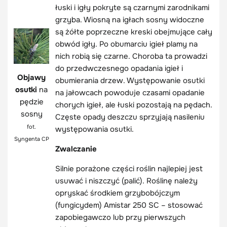
łuski i igły pokryte są czarnymi zarodnikami
grzyba. Wiosną na igłach sosny widoczne
są żółte poprzeczne kreski obejmujące cały
obwód igły. Po obumarciu igieł plamy na
nich robią się czarne. Choroba ta prowadzi
do przedwczesnego opadania igieł i
Objawy
obumierania drzew. Występowanie osutki
osutki
na
na jałowcach powoduje czasami opadanie
pędzie
chorych igieł, ale łuski pozostają na pędach.
sosny
Częste opady deszczu sprzyjają nasileniu
fot.
występowania osutki.
Syngenta CP
Zwalczanie
Silnie porażone części roślin najlepiej jest
usuwać i niszczyć (palić). Roślinę należy
opryskać środkiem grzybobójczym
(fungicydem) Amistar 250 SC – stosować
zapobiegawczo lub przy pierwszych