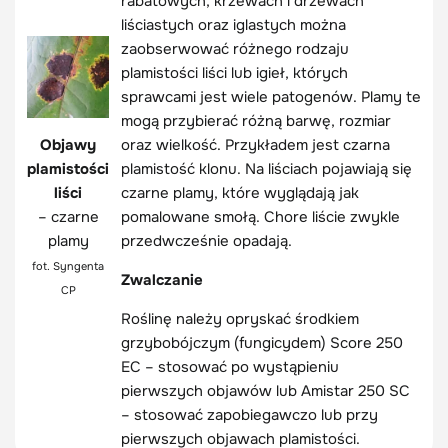
rabatowych, krzewach i drzewach
liściastych oraz iglastych można
zaobserwować różnego rodzaju
plamistości liści lub igieł, których
sprawcami jest wiele patogenów. Plamy te
mogą przybierać różną barwę, rozmiar
Objawy
oraz wielkość. Przykładem jest czarna
plamistości
plamistość klonu. Na liściach pojawiają się
liści
czarne plamy, które wyglądają jak
– czarne
pomalowane smołą. Chore liście zwykle
plamy
przedwcześnie opadają.
fot. Syngenta
Zwalczanie
CP
Roślinę należy opryskać środkiem
grzybobójczym (fungicydem) Score 250
EC – stosować po wystąpieniu
pierwszych objawów lub Amistar 250 SC
– stosować zapobiegawczo lub przy
pierwszych objawach plamistości.