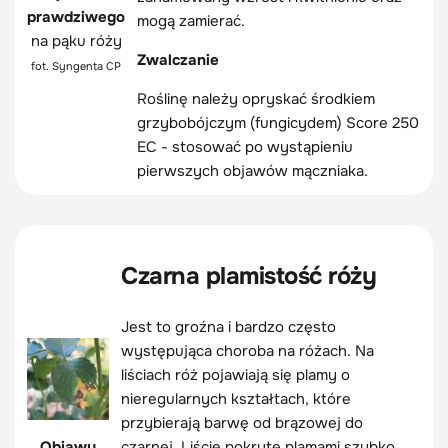
prawdziwego
mogą zamierać.
na pąku róży
Zwalczanie
fot. Syngenta CP
Roślinę należy opryskać środkiem
grzybobójczym (fungicydem) Score 250
EC - stosować po wystąpieniu
pierwszych objawów mączniaka.
Czarna plamistość róży
Jest to groźna i bardzo często
występująca choroba na różach. Na
liściach róż pojawiają się plamy o
nieregularnych kształtach, które
przybierają barwę od brązowej do
Objawy
czarnej. Liście pokryte plamami szybko