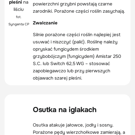
pleśni
na
powierzchni grzybni powstają czarne
liściu
zarodniki. Porażone części roślin zasychają.
fot.
Zwalczanie
Syngenta CP
Silnie porażone części roślin najlepiej jest
usuwać i niszczyć (palić). Roślinę należy
opryskać fungicydem środkiem
grzybobójczym (fungicydem) Amistar 250
S.C. lub Switch 62,5 WG – stosować
zapobiegawczo lub przy pierwszych
objawach szarej pleśni.
Osutka na iglakach
Osutka atakuje jałowce, jodły i sosny.
Porażone pędy wierzchołkowe zamierają, a