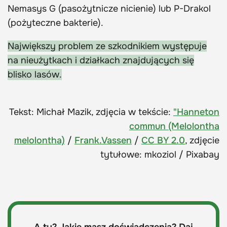
Nemasys G (pasożytnicze nicienie) lub P-Drakol
(pożyteczne bakterie).
Największy problem ze szkodnikiem występuje
na nieużytkach i działkach znajdujących się
blisko lasów.
Tekst: Michał Mazik, zdjęcia w tekście:
"Hanneton
commun (Melolontha
melolontha)
/
Frank.Vassen
/
CC BY 2.0
, zdjęcie
tytułowe: mkoziol / Pixabay
A ty? Jakie masz doświadczenia? Daj