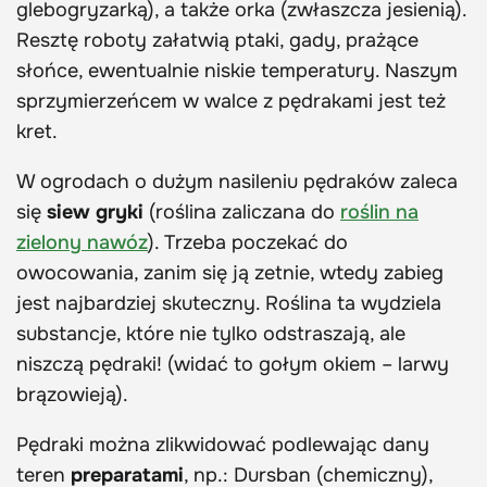
glebogryzarką), a także orka (zwłaszcza jesienią).
Resztę roboty załatwią ptaki, gady, prażące
słońce, ewentualnie niskie temperatury. Naszym
sprzymierzeńcem w walce z pędrakami jest też
kret.
W ogrodach o dużym nasileniu pędraków zaleca
się
siew gryki
(roślina zaliczana do
roślin na
zielony nawóz
). Trzeba poczekać do
owocowania, zanim się ją zetnie, wtedy zabieg
jest najbardziej skuteczny. Roślina ta wydziela
substancje, które nie tylko odstraszają, ale
niszczą pędraki! (widać to gołym okiem – larwy
brązowieją).
Pędraki można zlikwidować podlewając dany
teren
preparatami
, np.: Dursban (chemiczny),