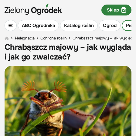
Sklep
ABC Ogrodnika
Katalog roślin
Ogród
Piel
>
Pielęgnacja
>
Ochrona roślin
>
Chrabąszcz majowy – jak wygląda i
Chrabąszcz majowy – jak wygląda
i jak go zwalczać?