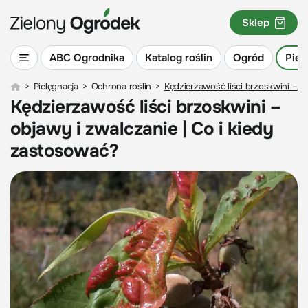
Sklep
ABC Ogrodnika
Katalog roślin
Ogród
Piel
>
Pielęgnacja
>
Ochrona roślin
>
Kędzierzawość liści brzoskwini – o
Kędzierzawość liści brzoskwini –
objawy i zwalczanie | Co i kiedy
zastosować?