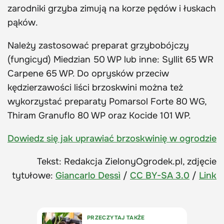
zarodniki grzyba zimują na korze pędów i łuskach
pąków.
Należy zastosować preparat grzybobójczy
(fungicyd) Miedzian 50 WP lub inne: Syllit 65 WR
Carpene 65 WP. Do oprysków przeciw
kędzierzawości liści brzoskwini można też
wykorzystać preparaty Pomarsol Forte 80 WG,
Thiram Granuflo 80 WP oraz Kocide 101 WP.
Dowiedz się jak uprawiać brzoskwinię w ogrodzie
Tekst: Redakcja ZielonyOgrodek.pl, zdjęcie
tytułowe:
Giancarlo Dessì
/
CC BY-SA 3.0
/
Link