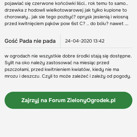
pojawiać się czerwone końcówki liści.. rok temu to samo..
drzewka z hodowli wielkotowarowej jak tylko kupione to
chorowały.. jak sie tego pozbyć? oprysk jesienią i wiosną
przed kwitnięciem pąków pow 6st C? .. do bólu? nawet ...
Gość Pada nie pada
24-04-2020 13:42
w ogrodach nie wszystkie dobre środki stają się dostępne.
Sylit na oko należy zastosować na miesiąc przed
pszczołami, przed kwitnieniem kwiatów, kiedy nie ma
mrozu i deszczu. Czyli to może zależeć i zależy od pogody.
Zajrzyj na Forum
ZielonyOgrodek.pl