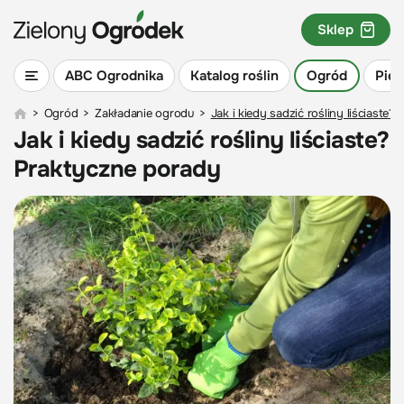
Sklep
ABC Ogrodnika
Katalog roślin
Ogród
Piel
>
Ogród
>
Zakładanie ogrodu
>
Jak i kiedy sadzić rośliny liściaste
Jak i kiedy sadzić rośliny liściaste?
Praktyczne porady