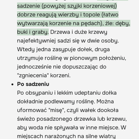
sadzenie (powyżej szyjki korzeniowej)
dobrze reagują wierzby i topole (łatwo
wytwarzają korzenie na pędach), źle: dęby,
buki i graby.
Drzewa i duże krzewy
najefektywniej sadzi się w dwie osoby.
Wtedy jedna zasypuje dołek, druga
utrzymuje roślinę w pionowym położeniu,
jednocześnie nie dopuszczając do
"zgniecenia" korzeni.
Po sadzeniu
Po obsypaniu i lekkim udeptaniu dołka
dokładnie podlewamy roślinę. Można
uformować "misę", czyli wałek dookoła
świeżo posadzonego drzewka lub krzewu,
aby woda nie spływała w inne miejsce. W
miejscach narażonych na silne wiatry