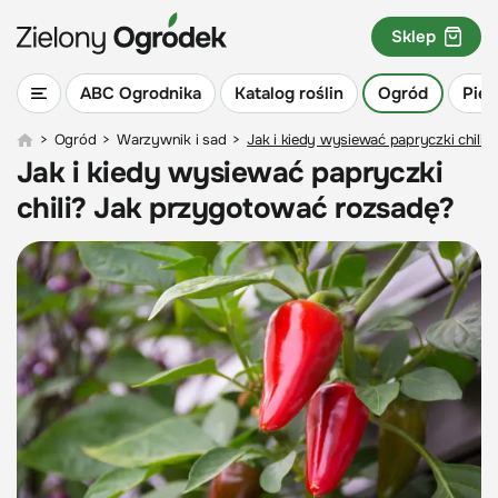
Sklep
ABC Ogrodnika
Katalog roślin
Ogród
Piel
>
Ogród
>
Warzywnik i sad
>
Jak i kiedy wysiewać papryczki chili
Jak i kiedy wysiewać papryczki
chili? Jak przygotować rozsadę?