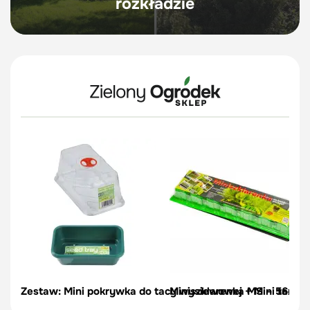
rozkładzie
Zestaw: Mini pokrywka do tacy wysiewowej + Mini taca d
Miniszklarenka MS – 56x56