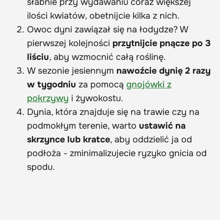
słabnie przy wydawaniu coraz większej
ilości kwiatów, obetnijcie kilka z nich.
Owoc dyni zawiązał się na łodydze? W
pierwszej kolejności
przytnijcie pnącze po 3
liściu
, aby wzmocnić całą roślinę.
W sezonie jesiennym
nawoźcie dynię 2 razy
w tygodniu
za pomocą
gnojówki z
pokrzywy
i żywokostu.
Dynia, która znajduje się na trawie czy na
podmokłym terenie, warto
ustawić na
skrzynce lub kratce
, aby oddzielić ja od
podłoża - zminimalizujecie ryzyko gnicia od
spodu.