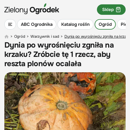
Sklep
ABC Ogrodnika
Katalog roślin
Ogród
Piel
>
Ogród
>
Warzywnik i sad
>
Dynia po wyrośnięciu zgniła na krzaku
Dynia po wyrośnięciu zgniła na
krzaku? Zróbcie tę 1 rzecz, aby
reszta plonów ocalała