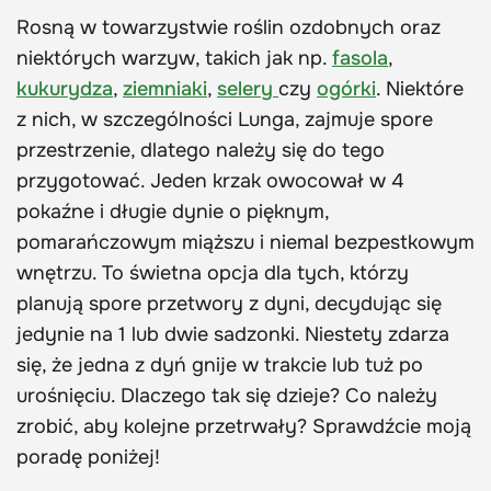
Rosną w towarzystwie roślin ozdobnych oraz
niektórych warzyw, takich jak np.
fasola
,
kukurydza
,
ziemniaki
,
selery
czy
ogórki
. Niektóre
z nich, w szczególności Lunga, zajmuje spore
przestrzenie, dlatego należy się do tego
przygotować. Jeden krzak owocował w 4
pokaźne i długie dynie o pięknym,
pomarańczowym miąższu i niemal bezpestkowym
wnętrzu. To świetna opcja dla tych, którzy
planują spore przetwory z dyni, decydując się
jedynie na 1 lub dwie sadzonki. Niestety zdarza
się, że jedna z dyń gnije w trakcie lub tuż po
urośnięciu. Dlaczego tak się dzieje? Co należy
zrobić, aby kolejne przetrwały? Sprawdźcie moją
poradę poniżej!