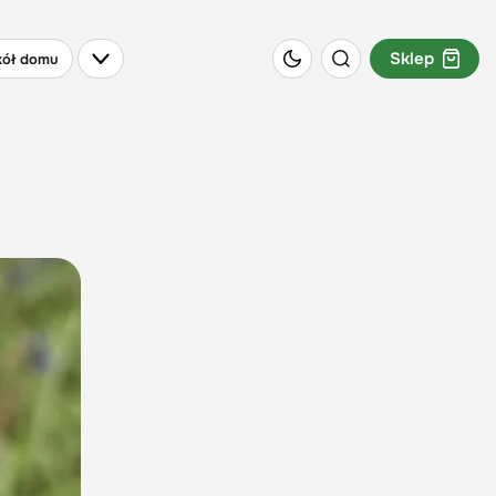
Sklep
ół domu