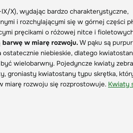
-IX/X), wydając bardzo charakterystyczne,
nymi i rozchylającymi się w górnej części p
ymi pręcikami o różowej nitce i fioletowyc
ą barwę w miarę rozwoju.
W pąku są purpu
 ostatecznie niebieskie, dlatego kwiatosta
ę być wielobarwny. Pojedyncze kwiaty zebr
y, groniasty kwiatostany typu skrętka, któr
 w miarę rozwoju się rozprostowuje.
Kwiaty 