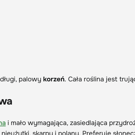
długi, palowy
korzeń
. Cała roślina jest
trują
awa
na
i mało wymagająca, zasiedlająca przydroż
 nieużytki, skarpy i polany. Preferuje słonec