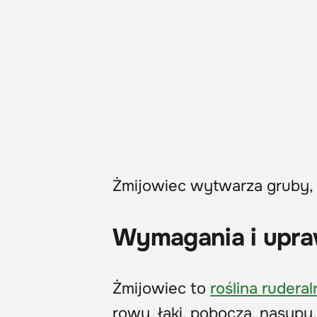
Żmijowiec wytwarza gruby, 
Wymagania i upr
Żmijowiec to
roślina ruderal
rowy, łąki, pobocza, nasypy,