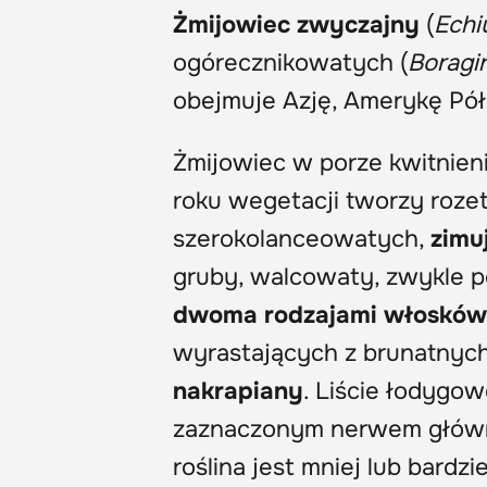
Żmijowiec zwyczajny
(
Echi
ogórecznikowatych (
Boragi
obejmuje Azję, Amerykę Pół
Żmijowiec w porze kwitnien
roku wegetacji tworzy roz
szerokolanceowatych,
zimuj
gruby, walcowaty, zwykle 
dwoma rodzajami włosków
wyrastających z brunatnych
nakrapiany
. Liście łodygow
zaznaczonym nerwem główny
roślina jest mniej lub bardzi