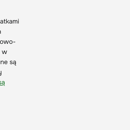
łatkami
h
rowo-
n w
ane są
y
są