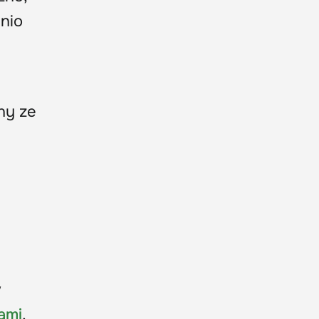
dnio
ny ze
w
ami
,