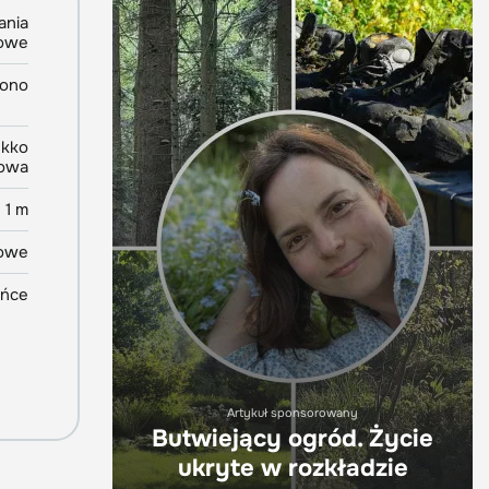
ania
owe
rono
ekko
owa
1 m
owe
ońce
Artykuł sponsorowany
Butwiejący ogród. Życie
ukryte w rozkładzie