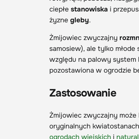
ciepłe
stanowiska
i przepus
żyzne
gleby
.
Żmijowiec zwyczajny
rozm
samosiew), ale tylko młode 
względu na palowy system k
pozostawiona w ogrodzie be
Zastosowanie
Żmijowiec zwyczajny może b
oryginalnych kwiatostanach
ogrodach wiejskich
i
natura