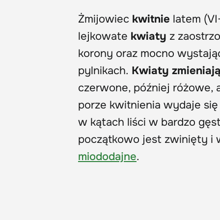
Żmijowiec
kwitnie
latem (VI
lejkowate
kwiaty
z zaostrzo
korony oraz mocno wystając
pylnikach.
Kwiaty zmieniaj
czerwone, później różowe, a
porze kwitnienia wydaje si
w kątach liści w bardzo gęst
początkowo jest zwinięty i
miododajne
.