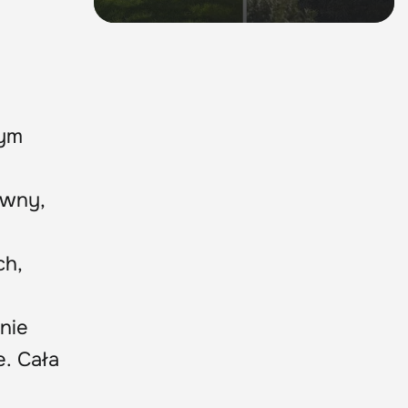
zym
ywny,
ch,
źnie
. Cała