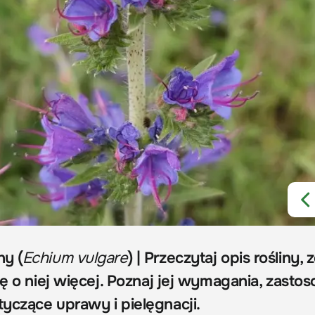
y (
Echium vulgare
) | Przeczytaj opis rośliny,
ię o niej więcej. Poznaj jej wymagania, zasto
yczące uprawy i pielęgnacji.