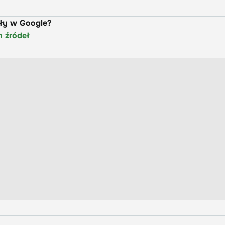
uły w Google?
h źródeł