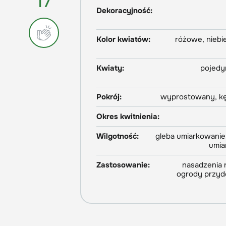
17
Dekoracyjność:
Kolor kwiatów:
różowe, niebie
Kwiaty:
pojedy
Pokrój:
wyprostowany, kę
Okres kwitnienia:
Wilgotność:
gleba umiarkowanie 
umia
Zastosowanie:
nasadzenia n
ogrody przy