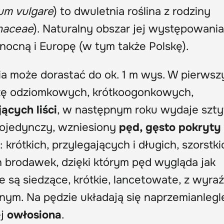
um vulgare
) to dwuletnia roślina z rodziny
naceae
). Naturalny obszar jej występowania
nocną i Europę (w tym także Polskę).
ia może dorastać do ok. 1 m wys. W pierws
etę odziomkowych, krótkoogonkowych,
ących liści
, w następnym roku wydaje szt
pojedynczy, wzniesiony
pęd, gęsto pokryty
: krótkich, przylegających i długich, szorstki
 brodawek, dzięki którym pęd wygląda jak
e są siedzące, krótkie, lancetowate, z wyra
m. Na pędzie układają się naprzemianlegle
ej
owłosiona
.