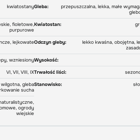
kwiatostany
Gleba:
przepuszczalna, lekka, małe wymag
gleb
skie, fioletowe,
Kwiatostan:
g
purpurowe
ncze, lejkowate
Odczyn gleby:
lekko kwaśna, obojętna, l
zasad
py, wzniesiony
Wysokość:
VI, VII, VIII, IX
Trwałość liści:
sezon
wilgotna, gleba
Stanowisko:
sł
rkowanie sucha
aturalistyczne,
domowe, ogrody
wiejskie