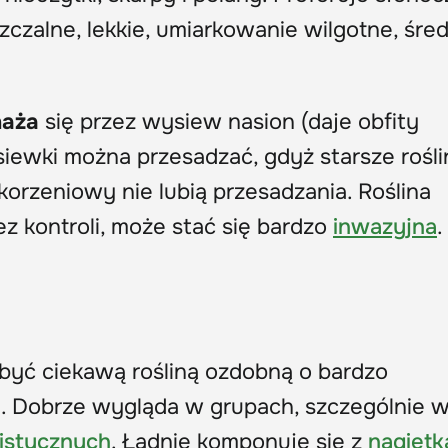
zczalne, lekkie, umiarkowanie wilgotne, śre
naża
się przez wysiew nasion (daje obfity
siewki można przesadzać, gdyż starsze rośli
orzeniowy nie lubią przesadzania. Roślina
z kontroli, może stać się bardzo
inwazyjna
.
yć ciekawą rośliną ozdobną o bardzo
. Dobrze wygląda w grupach, szczególnie 
listycznych
. Ładnie komponuje się z
nagietk