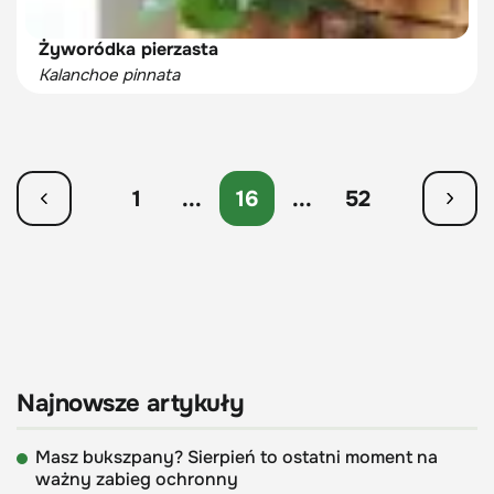
Żyworódka pierzasta
Kalanchoe pinnata
1
...
16
...
52
Najnowsze artykuły
Masz bukszpany? Sierpień to ostatni moment na
ważny zabieg ochronny