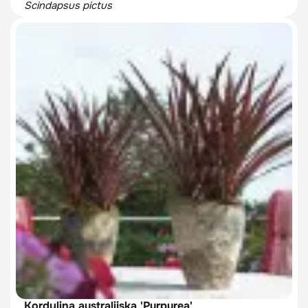
Scindapsus pictus
Kordylina australijska 'Purpurea'