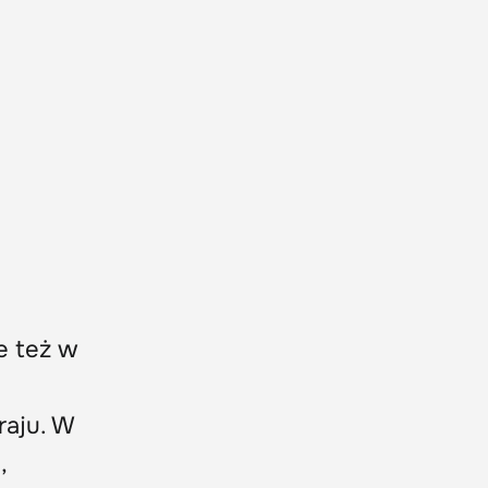
e też w
raju. W
,