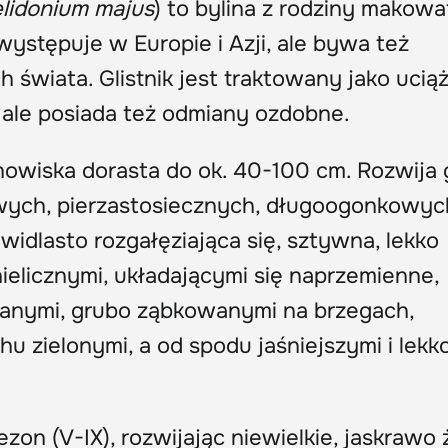
lidonium majus
) to bylina z rodziny makow
 występuje w Europie i Azji, ale bywa też
 świata. Glistnik jest traktowany jako ucią
, ale posiada też odmiany ozdobne.
anowiska dorasta do ok. 40-100 cm. Rozwija 
owych, pierzastosiecznych, długoogonkowy
idlasto rozgałęziająca się, sztywna, lekko
ielicznymi, układającymi się naprzemienne,
nanymi, grubo ząbkowanymi na brzegach,
u zielonymi, a od spodu jaśniejszymi i lekk
zon (V-IX), rozwijając niewielkie, jaskrawo 