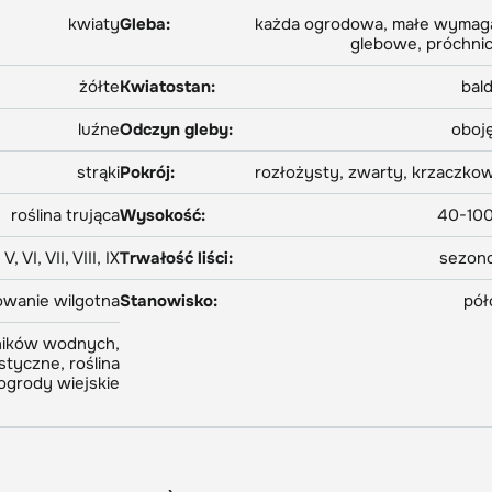
kwiaty
Gleba:
każda ogrodowa, małe wymag
glebowe, próchni
żółte
Kwiatostan:
bal
luźne
Odczyn gleby:
oboj
strąki
Pokrój:
rozłożysty, zwarty, krzaczko
roślina trująca
Wysokość:
40-10
V, VI, VII, VIII, IX
Trwałość liści:
sezon
owanie wilgotna
Stanowisko:
pół
rników wodnych,
styczne, roślina
 ogrody wiejskie