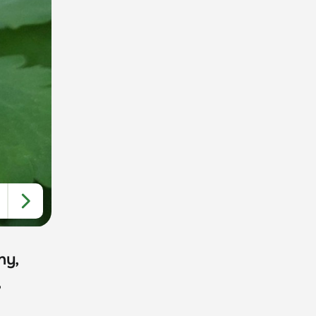
ny,
,