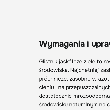
Wymagania i upr
Glistnik jaskółcze ziele to
środowiska. Najchętniej zas
próchnicze, zasobne w azo
cieniu i na przepuszczalnyc
dostatecznie mrozoodporna,
środowisku naturalnym najcz