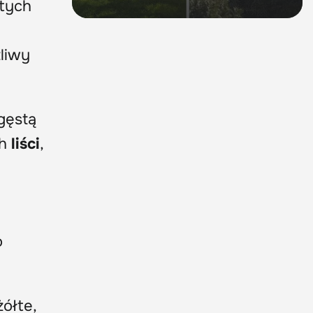
atych
żliwy
gęstą
ch
liści
,
o
żółte,