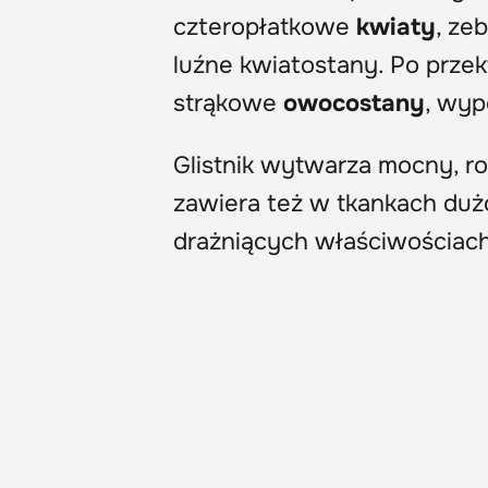
czteropłatkowe
kwiaty
, ze
luźne kwiatostany. Po przek
strąkowe
owocostany
, wyp
Glistnik wytwarza mocny, r
zawiera też w tkankach du
drażniących właściwościach