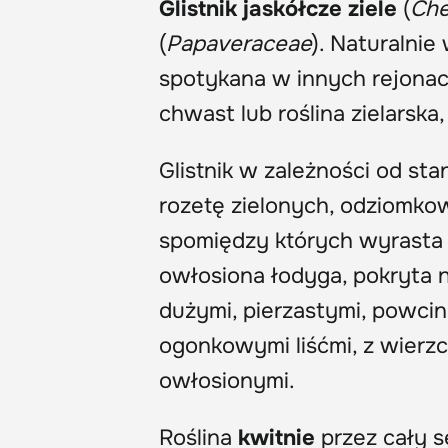
Glistnik jaskółcze ziele
(
Che
(
Papaveraceae
). Naturalnie
spotykana w innych rejonach
chwast lub roślina zielarska
Glistnik w zależności od st
rozetę zielonych, odziomk
spomiędzy których wyrasta w
owłosiona łodyga, pokryta n
dużymi, pierzastymi, powci
ogonkowymi liśćmi, z wierzch
owłosionymi.
Roślina
kwitnie
przez cały se