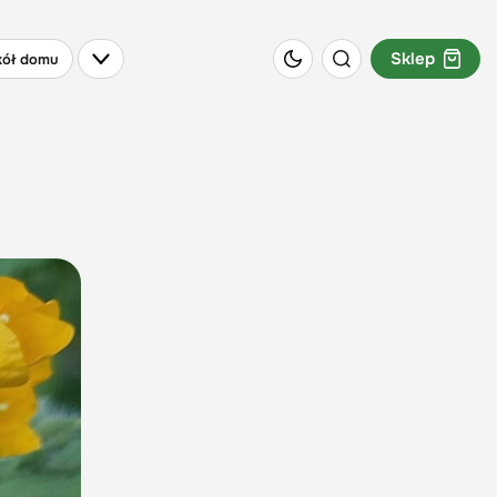
Sklep
ół domu