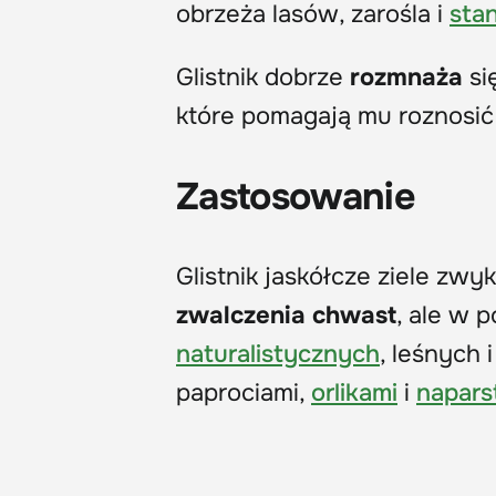
obrzeża lasów, zarośla i
sta
Glistnik dobrze
rozmnaża
si
które pomagają mu roznosić
Zastosowanie
Glistnik jaskółcze ziele zwy
zwalczenia chwast
, ale w 
naturalistycznych
, leśnych 
paprociami,
orlikami
i
napars