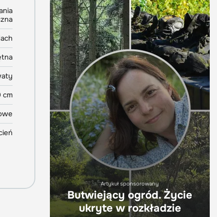
ania
czna
dach
ętna
waty
0 cm
owe
cień
Artykuł sponsorowany
Butwiejący ogród. Życie
ukryte w rozkładzie