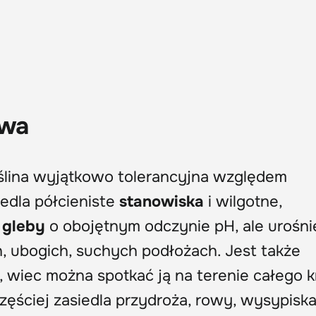
awa
 roślina wyjątkowo tolerancyjna względem
iedla półcieniste
stanowiska
i wilgotne,
t
gleby
o obojętnym odczynie pH, ale urośni
h, ubogich, suchych podłożach. Jest także
 wiec można spotkać ją na terenie całego k
ęściej zasiedla przydroża, rowy, wysypiska