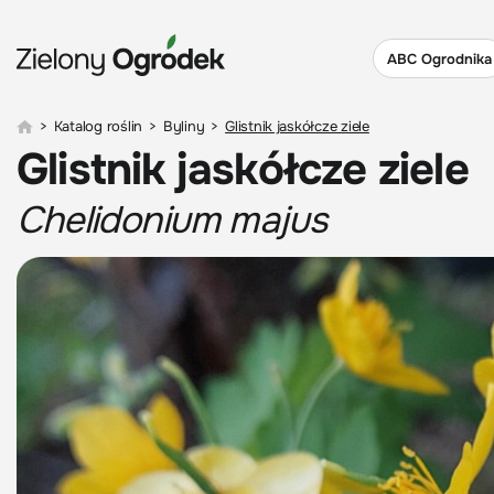
ABC Ogrodnika
>
Katalog roślin
>
Byliny
>
Glistnik jaskółcze ziele
Glistnik jaskółcze ziele
Chelidonium majus