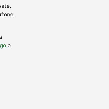
wate,
użone,
a
ego
o