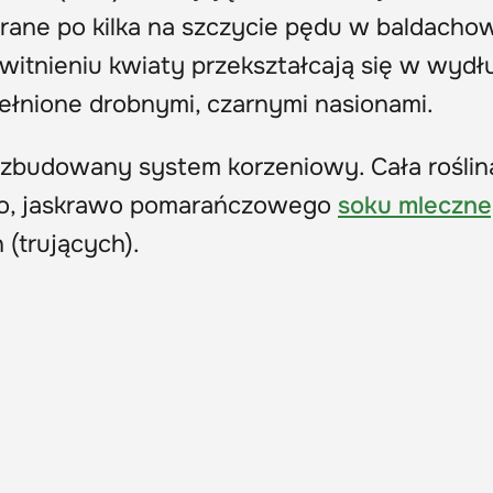
brane po kilka na szczycie pędu w baldacho
witnieniu kwiaty przekształcają się w wydł
ełnione drobnymi, czarnymi nasionami.
ozbudowany system korzeniowy. Cała roślin
żo, jaskrawo pomarańczowego
soku mleczn
 (
trujących
).