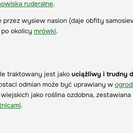
nowiska ruderalne
.
ę przez wysiew nasion (daje obfity samosie
 po okolicy
mrówki
.
kle traktowany jest jako
uciążliwy i trudny 
postaci odmian może być uprawiany w
ogrod
i wiejskich jako roślina ozdobna, zestawiana 
tnicami
.