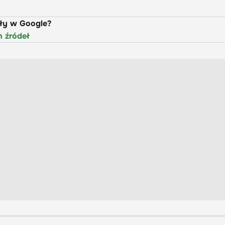
uły w Google?
h źródeł