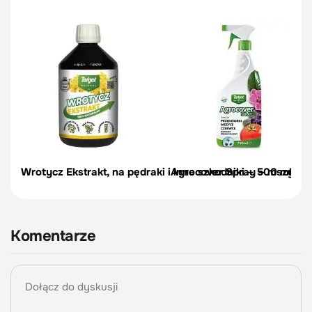
Wrotycz Ekstrakt, na pędraki i inne szkodniki – 500 ml
Agrocover Spray – mszyce, p
Komentarze