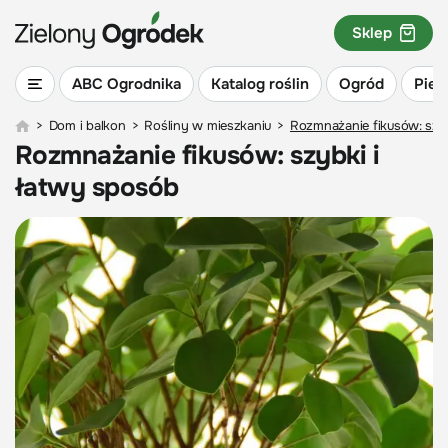
Sklep
ABC Ogrodnika
Katalog roślin
Ogród
Piel
>
Dom i balkon
>
Rośliny w mieszkaniu
>
Rozmnażanie fikusów: szy
Rozmnażanie fikusów: szybki i
łatwy sposób