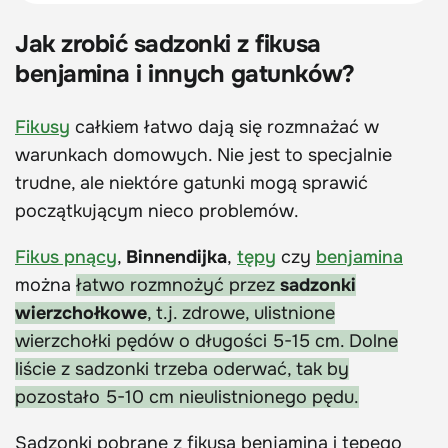
Jak zrobić sadzonki z fikusa
benjamina i innych gatunków?
Fikusy
całkiem łatwo dają się rozmnażać w
warunkach domowych. Nie jest to specjalnie
trudne, ale niektóre gatunki mogą sprawić
początkującym nieco problemów.
Fikus pnący
,
Binnendijka
,
tępy
czy
benjamina
można
łatwo rozmnożyć przez
sadzonki
wierzchołkowe
, t.j. zdrowe, ulistnione
wierzchołki pędów o długości 5-15 cm. Dolne
liście z sadzonki trzeba oderwać, tak by
pozostało 5-10 cm nieulistnionego pędu.
Sadzonki pobrane z fikusa benjamina i tępego