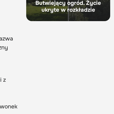
Butwiejący ogród. Życie
ukryte w rozkładzie
nazwa
zny
 z
e
dzwonek