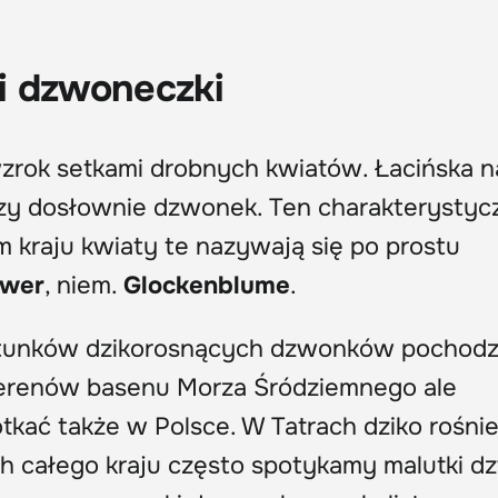
i dzwoneczki
wzrok setkami drobnych kwiatów. Łacińska 
zy dosłownie dzwonek. Ten charakterystyc
m kraju kwiaty te nazywają się po prostu
ower
, niem.
Glockenblume
.
tunków dzikorosnących dzwonków pochodzi
terenów basenu Morza Śródziemnego ale
otkać także w Polsce. W Tatrach dziko rośni
ach całego kraju często spotykamy malutki 