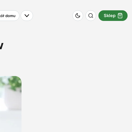
Sklep
ół domu
w