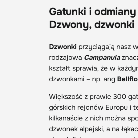
Gatunki i odmiany
Dzwony, dzwonki 
Dzwonki
przyciągają nasz 
rodzajowa
Campanula
znac
kształt sprawia, że w każdy
dzwonkami – np. ang
Bellfl
Większość z prawie 300 ga
górskich rejonów Europu i 
kilkanaście z nich można sp
dzwonek alpejski, a na łąk