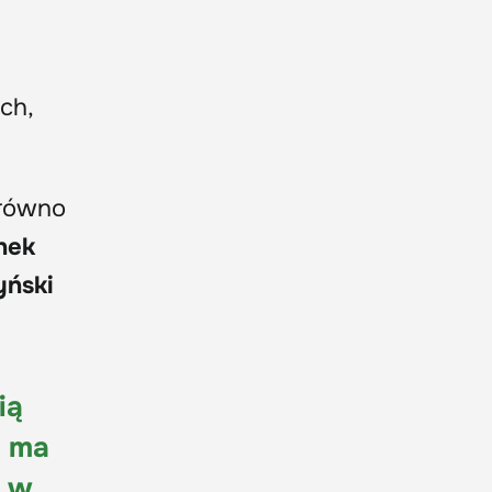
ch,
arówno
nek
yński
ią
a ma
, w