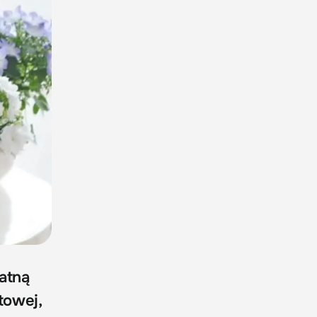
katną
towej,