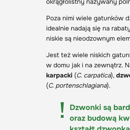
okrągłolistny nazywany pol
Poza nimi wiele gatunków 
idealnie nadają się na rabat
niskie są nieodzownym ele
Jest też wiele niskich gat
w domu jak i na zewnątrz. Na
karpacki
(
C. carpatica
),
dzw
(
C. portenschlagiana
).
Dzwonki są bard
oraz budową kwi
kształt dzwonka