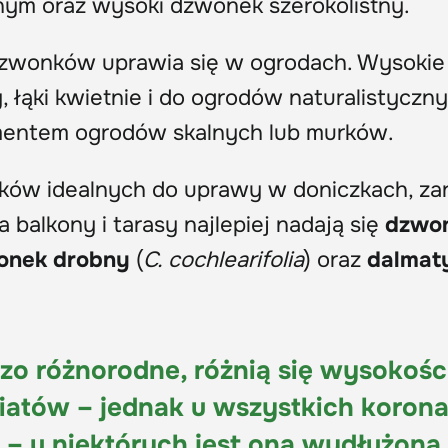
nym oraz wysoki dzwonek szerokolistny.
dzwonków uprawia się w ogrodach. Wysokie
y, łąki kwietnie i do ogrodów naturalistyczny
mentem ogrodów skalnych lub murków.
unków idealnych do uprawy w doniczkach, z
 balkony i tarasy najlepiej nadają się
dzwo
onek drobny
(
C. cochlearifolia
) oraz
dalmat
zo różnorodne, różnią się wysokośc
atów – jednak u wszystkich koron
 – u niektórych jest ona wydłużona