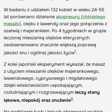
W badaniu z udziałem 132 kobiet w wieku 24-55
lat porównano działanie
akupresury (chińskiego
masażu)
, olejku z lawendy oraz jego połączenia z
szałwią i majerankiem. Po 4 tygodniach w grupie
leczonej mieszanką olejków eterycznych
zaobserwowano znacznie większą poprawę
7
jakości snu i ogólnej jakości życia
.
Z kolei japoński eksperyment wykazał, że masaż
z użyciem mieszanki olejków majerankowego,
lawendowego, cyprysowego i migdałowego
dzięki właściwościom uspokajającym,
rozluźniającym i rozgrzewającym
leczy stany
8
lękowe, niepokój oraz znużenie
.
Na podstawie tych i innych obserwacji wydaje