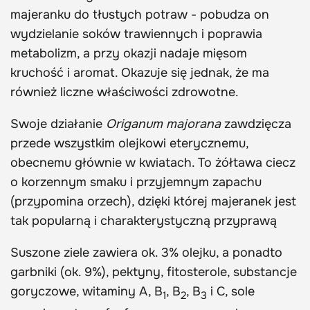
majeranku do tłustych potraw - pobudza on
wydzielanie soków trawiennych i poprawia
metabolizm, a przy okazji nadaje mięsom
kruchość i aromat. Okazuje się jednak, że ma
również liczne właściwości zdrowotne.
Swoje działanie
Origanum majorana
zawdzięcza
przede wszystkim olejkowi eterycznemu,
obecnemu głównie w kwiatach. To żółtawa ciecz
o korzennym smaku i przyjemnym zapachu
(przypomina orzech), dzięki której majeranek jest
tak popularną i charakterystyczną przyprawą
Suszone ziele zawiera ok. 3% olejku, a ponadto
garbniki (ok. 9%), pektyny, fitosterole, substancje
goryczowe, witaminy A, B
, B
, B
i C, sole
1
2
3