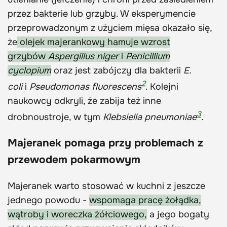
przez bakterie lub grzyby. W eksperymencie
przeprowadzonym z użyciem mięsa okazało się,
że
olejek majerankowy hamuje wzrost
grzybów
Aspergillus niger
i
Penicillium
cyclopium
oraz jest zabójczy dla bakterii
E.
2
coli
i
Pseudomonas fluorescens
. Kolejni
naukowcy odkryli, że zabija też inne
3
drobnoustroje, w tym
Klebsiella pneumoniae
.
Majeranek pomaga przy problemach z
przewodem pokarmowym
Majeranek warto stosować w kuchni z jeszcze
jednego powodu -
wspomaga pracę żołądka,
wątroby i woreczka żółciowego,
a jego bogaty