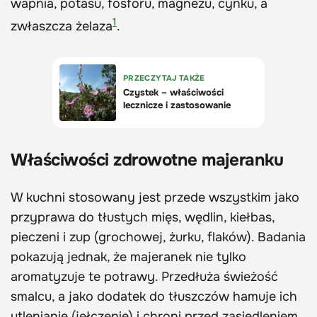
wapnia, potasu, fosforu, magnezu, cynku, a
1
zwłaszcza żelaza
.
Właściwości zdrowotne majeranku
W kuchni stosowany jest przede wszystkim jako
przyprawa do tłustych mięs, wędlin, kiełbas,
pieczeni i zup (grochowej, żurku, flaków). Badania
pokazują jednak, że majeranek nie tylko
aromatyzuje te potrawy. Przedłuża świeżość
smalcu, a jako dodatek do tłuszczów hamuje ich
utlenianie (jełczenie) i chroni przed zasiedleniem