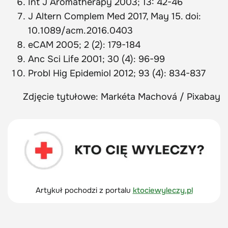
Int J Aromatherapy 2003; 13: 42-46
J Altern Complem Med 2017, May 15. doi:
10.1089/acm.2016.0403
eCAM 2005; 2 (2): 179-184
Anc Sci Life 2001; 30 (4): 96-99
Probl Hig Epidemiol 2012; 93 (4): 834-837
Zdjęcie tytułowe: Markéta Machová / Pixabay
Artykuł pochodzi z portalu
ktociewyleczy.pl