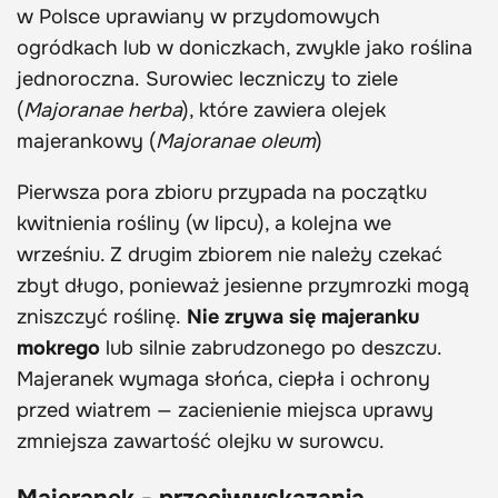
w Polsce uprawiany w przydomowych
ogródkach lub w doniczkach, zwykle jako roślina
jednoroczna.
Surowiec leczniczy to
ziele
(
Majoranae herba
), które zawiera olejek
majerankowy (
Majoranae oleum
)
Pierwsza pora zbioru przypada na początku
kwitnienia rośliny (w lipcu), a kolejna we
wrześniu. Z drugim zbiorem nie należy czekać
zbyt długo, ponieważ jesienne przymrozki mogą
zniszczyć roślinę.
Nie zrywa się majeranku
mokrego
lub silnie zabrudzonego po deszczu.
Majeranek wymaga słońca, ciepła i ochrony
przed wiatrem — zacienienie miejsca uprawy
zmniejsza zawartość olejku w surowcu.
Majeranek - przeciwwskazania