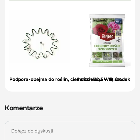
Podpora-obejma do roślin, ciemnozielona – 10 szt.
Switch 62,5 WG, środek na c
Komentarze