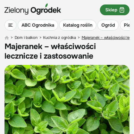
Sklep
ABC Ogrodnika
Katalog roślin
Ogród
Piel
>
Dom i balkon
>
Kuchnia z ogródka
>
Majeranek – właściwości lecz
Majeranek – właściwości
lecznicze i zastosowanie