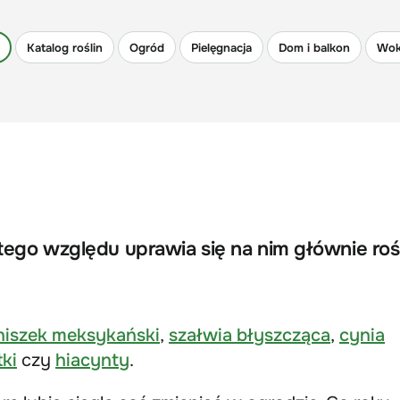
Katalog roślin
Ogród
Pielęgnacja
Dom i balkon
Wok
tego względu uprawia się na nim głównie roś
niszek meksykański
,
szałwia błyszcząca
,
cynia
tki
czy
hiacynty
.