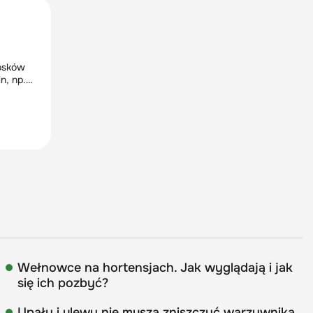
zyskuje
.
łosków
n, np.
 chroni
ernym
ieniem i
Wełnowce na hortensjach. Jak wyglądają i jak
się ich pozbyć?
Upały i ulewy nie muszą zniszczyć warzywnika.