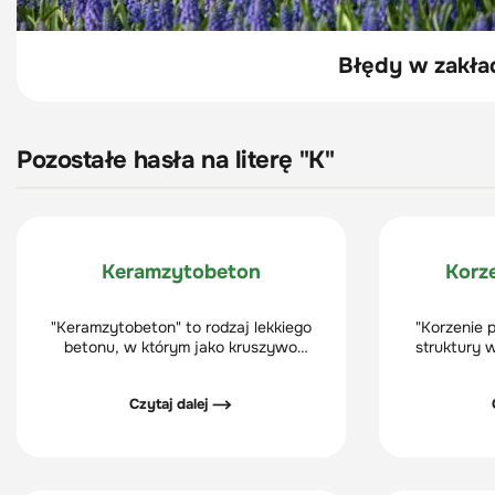
Błędy w zakład
Pozostałe hasła na literę "K"
Keramzytobeton
Korz
"Keramzytobeton" to rodzaj lekkiego
"Korzenie 
betonu, w którym jako kruszywo
struktury 
stosuje się keramzyt, czyli wypalone w
roślin, pr
wysokiej temperaturze gliniane granulki
tropikalnym
Czytaj dalej ⟶
o porowatej strukturze. Dzięki temu
ich najczę
materiał zyskuje lekką masę, dobrą
funkcji je
izolacyjność cieplną i odporność na
wilgoć, a jednocześnie zachowuje dużą
wytrzymałość mechaniczną.