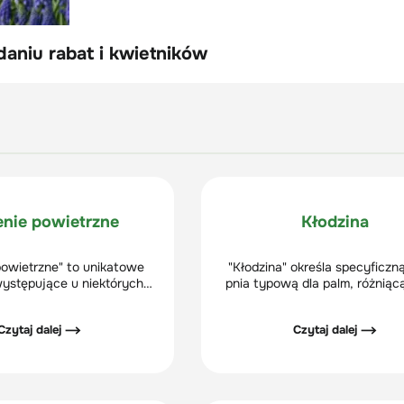
aniu rabat i kwietników
enie powietrzne
Kłodzina
powietrzne" to unikatowe
"Kłodzina" określa specyficzn
występujące u niektórych
pnia typową dla palm, różniącą
zede wszystkim w klimacie
struktury pni drzew iglasty
 i subtropikalnym. Jedną z
liściastych. Jej rozwój rozpo
Czytaj dalej ⟶
Czytaj dalej ⟶
stszych i najważniejszych
liście pierwotne palm, które for
st pozyskiwanie wilgoci z
wokół centralnego punktu wzro
powietrza.
ziemi, przyczyniając się do pos
centralnej części pnia. Z 
ukształtowanej bazy zacz