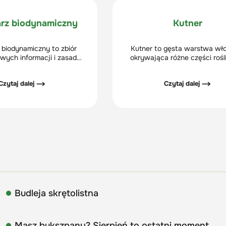
wyrastać kłodzina, która nie 
już później na obwodzie
arz biodynamiczny
Kutner
 biodynamiczny to zbiór
Kutner to gęsta warstwa w
wych informacji i zasad
okrywająca różne części rośli
grodników, który opiera się
liście, łodygę i owoce. Kutner
stkim o naturalne sposoby
rośliny przed zimnem, nadmi
Czytaj dalej ⟶
Czytaj dalej ⟶
leżnione również od faz
parowaniem, silnym nasłoneczn
i układu planet względem
wiatrem.
Ziemii.
Budleja skrętolistna
Masz bukszpany? Sierpień to ostatni moment