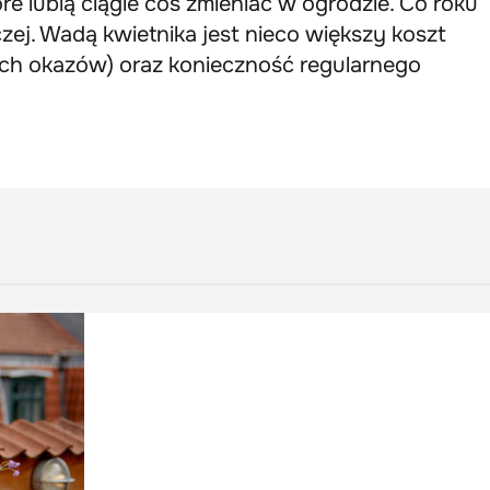
re lubią ciągle coś zmieniać w ogrodzie. Co roku
ej. Wadą kwietnika jest nieco większy koszt
ch okazów) oraz konieczność regularnego