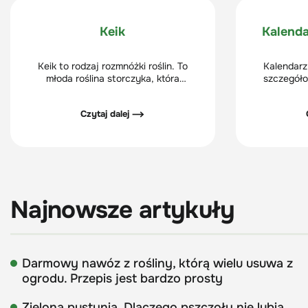
Keik
Kalend
Keik to rodzaj rozmnóżki roślin. To
Kalendarz
młoda roślina storczyka, która
szczegóło
najczęściej pojawia się na pędzie
uprawy dla o
kwiatowym orchidei.
przede wszy
Czytaj dalej ⟶
uprawy uza
księżyca 
Najnowsze artykuły
Darmowy nawóz z rośliny, którą wielu usuwa z
ogrodu. Przepis jest bardzo prosty
Zielona pustynia. Dlaczego pszczoły nie lubią