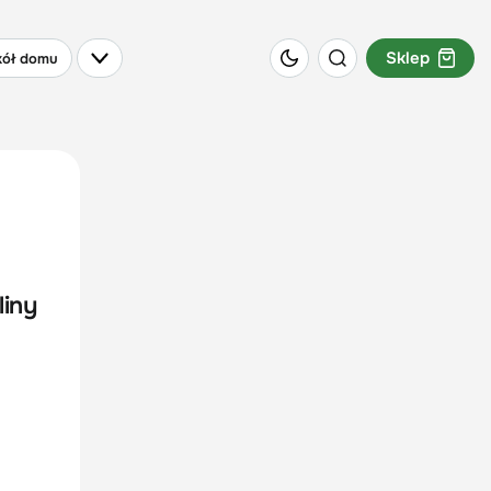
Sklep
ół domu
liny