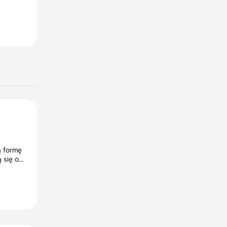
ą formę
 się od
ch i
czynają
mują się
stu przy
zerzenia
tak
yna