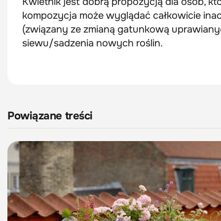
Kwietnik jest dobrą propozycją dla osób, któ
kompozycja może wyglądać całkowicie inacz
(związany ze zmianą gatunkową uprawiany
siewu/sadzenia nowych roślin.
Powiązane treści