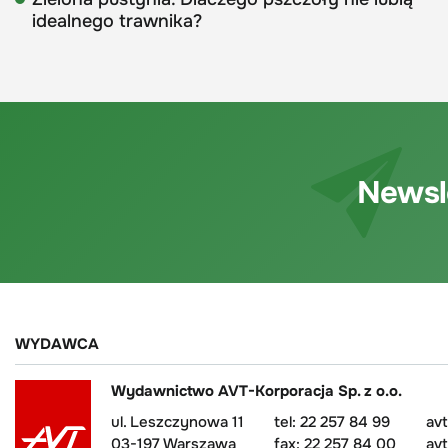
idealnego trawnika?
Newsl
WYDAWCA
Wydawnictwo AVT-Korporacja Sp. z o.o.
ul. Leszczynowa 11
tel: 22 257 84 99
av
03-197 Warszawa
fax: 22 257 84 00
avt