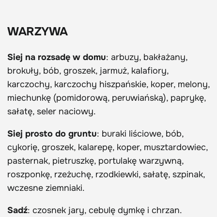
WARZYWA
Siej na rozsadę w domu
: arbuzy, bakłażany,
brokuły, bób, groszek, jarmuż, kalafiory,
karczochy, karczochy hiszpańskie, koper, melony,
miechunkę (pomidorową, peruwiańską), paprykę,
sałatę, seler naciowy.
Siej prosto do gruntu
: buraki liściowe, bób,
cykorię, groszek, kalarepę, koper, musztardowiec,
pasternak, pietruszkę, portulakę warzywną,
roszponkę, rzeżuchę, rzodkiewki, sałatę, szpinak,
wczesne ziemniaki.
Sadź
: czosnek jary, cebulę dymkę i chrzan.