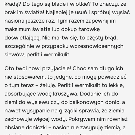
kładą? Do tego są blade i wiotkie? To znaczy, że
brak im światła! Najlepiej je usuń i spróbuj wysiać
nasiona jeszcze raz. Tym razem zapewnij im
maksimum światła lub dokup żarówkę
doświetlającą. Nie martw się, to częsty błąd,
szczególnie w przypadku wczesnowiosennych
siewów. perlit i wermikulit
Oto twoi nowi przyjaciele! Choć sam długo ich
nie stosowałem, to jedyne, co mogę powiedzieć
o tym teraz – żałuję. Perlit i wermikulit to lekkie,
absorbujące wodę kruszywa. Dodanie ich do
ziemi do wysiewu czy do balkonowych donic, a
nawet wysypanie na grządki sprawia, że ziemia
zachowuje więcej wody. Pokrywam nim również
obsiane doniczki – nasion nie zasypuję ziemią, a