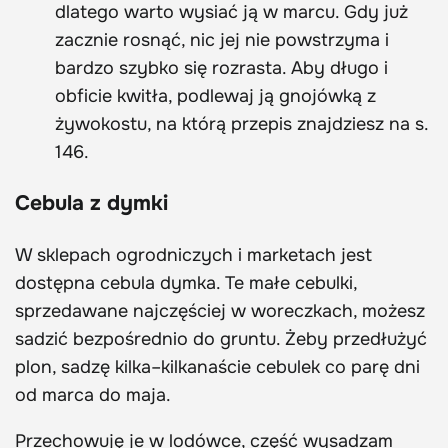
dlatego warto wysiać ją w marcu. Gdy już
zacznie rosnąć, nic jej nie powstrzyma i
bardzo szybko się rozrasta. Aby długo i
obficie kwitła, podlewaj ją gnojówką z
żywokostu, na którą przepis znajdziesz na s.
146.
Cebula z dymki
W sklepach ogrodniczych i marketach jest
dostępna cebula dymka. Te małe cebulki,
sprzedawane najczęściej w woreczkach, możesz
sadzić bezpośrednio do gruntu. Żeby przedłużyć
plon, sadzę kilka–kilkanaście cebulek co parę dni
od marca do maja.
Przechowuję je w lodówce, część wysadzam