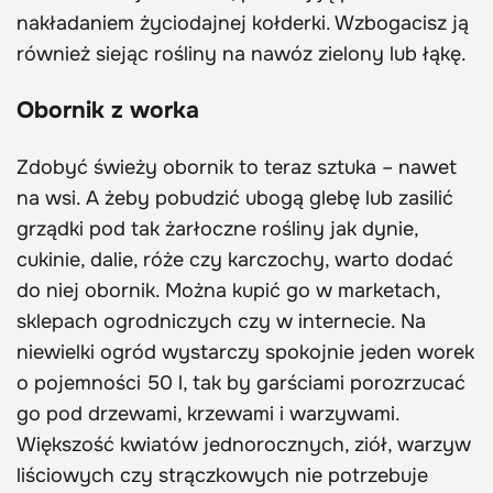
nakładaniem życiodajnej kołderki. Wzbogacisz ją
również siejąc rośliny na nawóz zielony lub łąkę.
Obornik z worka
Zdobyć świeży obornik to teraz sztuka – nawet
na wsi. A żeby pobudzić ubogą glebę lub zasilić
grządki pod tak żarłoczne rośliny jak dynie,
cukinie, dalie, róże czy karczochy, warto dodać
do niej obornik. Można kupić go w marketach,
sklepach ogrodniczych czy w internecie. Na
niewielki ogród wystarczy spokojnie jeden worek
o pojemności 50 l, tak by garściami porozrzucać
go pod drzewami, krzewami i warzywami.
Większość kwiatów jednorocznych, ziół, warzyw
liściowych czy strączkowych nie potrzebuje