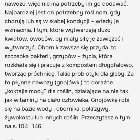
nawozu, więc nie ma potrzeby im go dodawać.
Najbardziej jest on potrzebny roślinom, gdy
chorują lub są w słabej kondycji – wtedy je
wzmacnia. I tym, które wytwarzają dużo
kwiatów, owoców, by miały siłę je zawiązać i
wytworzyć. Obornik zawsze się przyda, to
szczepka bakterii, grzybów – życia, która
rozkłada się i pracuje z kompostem długofalowo,
tworząc próchnicę. Takie probiotyki dla gleby. Za
to płynne nawozy (gnojówki) to doraźne
„koktajle mocy” dla roślin, działające na nie tak
jak witaminy na ciało człowieka. Gnojówkę robi
się na bazie wody i obornika, pokrzywy,
żywokostu lub innych roślin. Przeczytasz o tym
na s. 104 i 146.