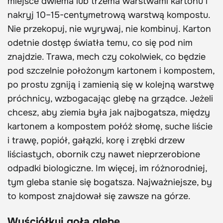
miejsce dwiema lub trzema warstwami kartonu i
nakryj 10–15-centymetrową warstwą kompostu.
Nie przekopuj, nie wyrywaj, nie kombinuj. Karton
odetnie dostęp światła temu, co się pod nim
znajdzie. Trawa, mech czy cokolwiek, co będzie
pod szczelnie położonym kartonem i kompostem,
po prostu zgniją i zamienią się w kolejną warstwę
próchnicy, wzbogacając glebę na grządce. Jeżeli
chcesz, aby ziemia była jak najbogatsza, między
kartonem a kompostem połóż słomę, suche liście
i trawę, popiół, gałązki, korę i zrębki drzew
liściastych, obornik czy nawet nieprzerobione
odpadki biologiczne. Im więcej, im różnorodniej,
tym gleba stanie się bogatsza. Najważniejsze, by
to kompost znajdował się zawsze na górze.
Wyściółkuj gołą glebę