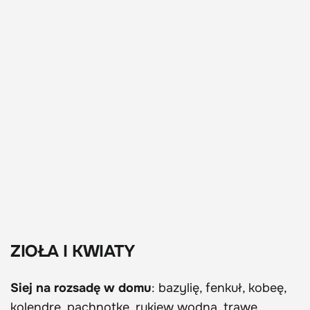
ZIOŁA I KWIATY
Siej na rozsadę w domu
: bazylię, fenkuł, kobeę,
kolendrę, pachnotkę, rukiew wodną, trawę