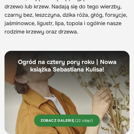
drzewo lub krzew. Nadają się do tego wierzby,
czarny bez, leszczyna, dzika róża, głóg, forsycje,
jaśminowce, ligustr, lipa, topola i ogólnie nasze
rodzime krzewy oraz drzewa.
Ogród na cztery pory roku | Nowa
książka Sebastiana Kulisa!
ZOBACZ GALERIĘ
(22 zdjęć)