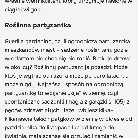
właśnie wermikulitem, który utrzymuje nasiona w
ciągłej wilgoci.
Roślinna partyzantka
Guerilla gardening, czyli ogrodnicza partyzantka
mieszkańców miast – sadzenie roślin tam, gdzie
włodarzom nie chce się nic robić. Brakuje drzew
w okolicy? Roślinny partyzant je posadzi. Może
ktoś je wytnie od razu, a może po paru latach, a
może nigdy. Najtańszy sposób na ogrodniczą
partyzantkę to wbijanie „kija” w ziemię, czyli
spontaniczne sadzonki (magia z gałązki s. 105) z
pędów zdrewniałych. Jeżeli wbijesz kilka–
kilkanaście takich patyków w ziemię w okresie od
października do listopada lub od lutego do
kwietnia, mają szansę się przyjąć i zamienić w