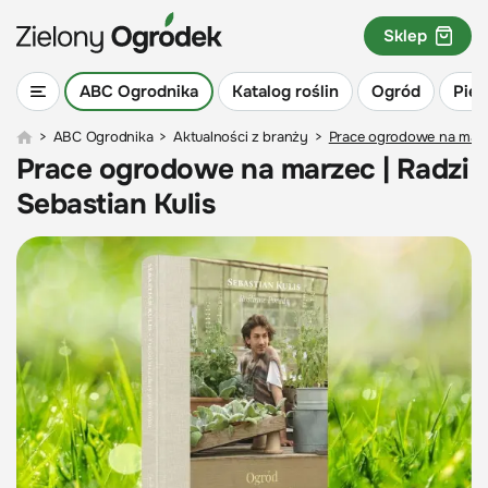
Sklep
ABC Ogrodnika
Katalog roślin
Ogród
Piel
>
ABC Ogrodnika
>
Aktualności z branży
>
Prace ogrodowe na marze
Prace ogrodowe na marzec | Radzi
Sebastian Kulis