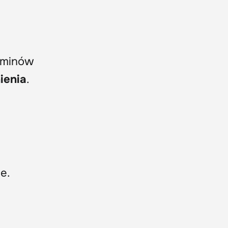
aśminów
ienia
.
e.