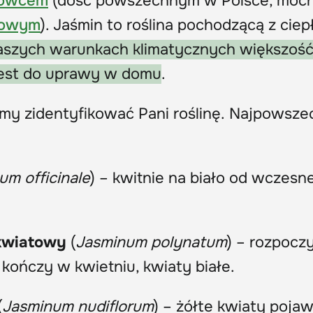
nowcem
(dość powszechnym w Polsce, moc
dowym
). Jaśmin to roślina pochodzącą z ciep
aszych warunkach klimatycznych większoś
est do uprawy w domu
.
imy zidentyfikować Pani roślinę. Najpowsze
um officinale
) – kwitnie na biało od wczesn
okwiatowy
(
Jasminum polynatum
) – rozpocz
 kończy w kwietniu, kwiaty białe.
(
Jasminum nudiflorum
) – żółte kwiaty pojaw