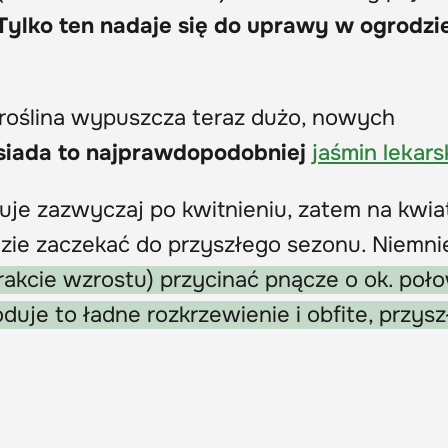
Tylko ten nadaje się do uprawy w ogrodzi
 roślina wypuszcza teraz dużo, nowych
osiada to najprawdopodobniej
jaśmin lekars
puje zazwyczaj po kwitnieniu, zatem na kwia
ie zaczekać do przyszłego sezonu. Niemni
trakcie wzrostu) przycinać pnącze o ok. poł
uje to ładne rozkrzewienie i obfite, przysz