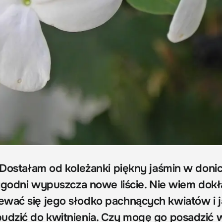
 Dostałam od koleżanki piękny jaśmin w donic
tygodni wypuszcza nowe liście. Nie wiem dokł
wać się jego słodko pachnących kwiatów i j
udzić do kwitnienia. Czy mogę go posadzić 