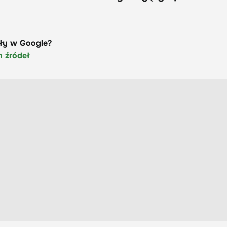
uły w Google?
h źródeł