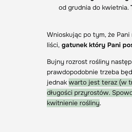
od grudnia do kwietnia.
Wnioskując po tym, że Pani
liści,
gatunek który Pani p
Bujny rozrost rośliny nastę
prawdopodobnie trzeba będz
jednak
warto jest teraz (w 
długości przyrostów. Spowod
kwitnienie rośliny
.