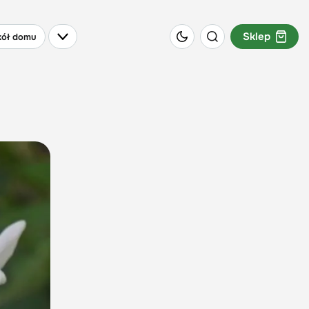
Sklep
ół domu