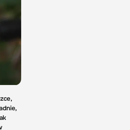
zce,
adnie,
ak
w