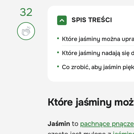
32
SPIS TREŚCI
Które jaśminy można upr
Które jaśminy nadają się
Co zrobić, aby jaśmin pię
Które jaśminy mo
Jaśmin
to
pachnące pnącze