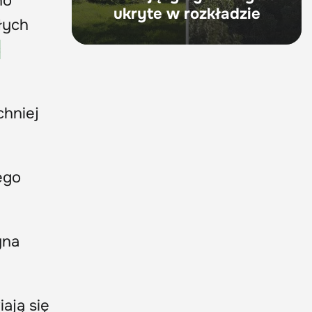
no
ukryte w rozkładzie
łych
ć
chniej
ego
yna
iają się