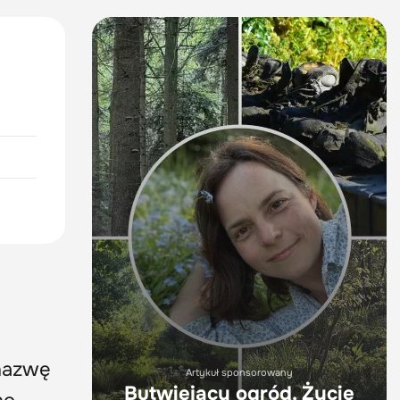
 nazwę
Artykuł sponsorowany
Butwiejący ogród. Życie