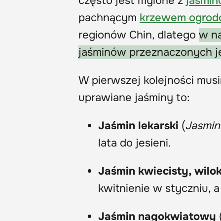
często jest mylone z
jaśmi
pachnącym
krzewem ogro
regionów Chin, dlatego
w n
jaśminów przeznaczonych j
W pierwszej kolejności mus
uprawiane jaśminy to:
Jaśmin lekarski
(
Jasmin
lata do jesieni.
J
aśmin kwiecisty, wil
kwitnienie w styczniu, a
Jaśmin nagokwiatowy