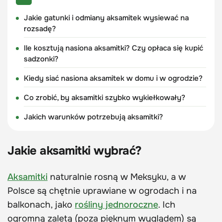
Jakie gatunki i odmiany aksamitek wysiewać na
rozsadę?
Ile kosztują nasiona aksamitki? Czy opłaca się kupić
sadzonki?
Kiedy siać nasiona aksamitek w domu i w ogrodzie?
Co zrobić, by aksamitki szybko wykiełkowały?
Jakich warunków potrzebują aksamitki?
Jakie aksamitki wybrać?
Aksamitki
naturalnie rosną w Meksyku, a w
Polsce są chętnie uprawiane w ogrodach i na
balkonach, jako
rośliny jednoroczne
. Ich
ogromną zaletą (poza pięknym wyglądem) są