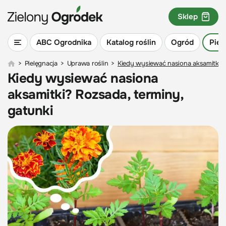
Sklep
ABC Ogrodnika
Katalog roślin
Ogród
Piel
>
Pielęgnacja
>
Uprawa roślin
>
Kiedy wysiewać nasiona aksamitki? 
Kiedy wysiewać nasiona
aksamitki? Rozsada, terminy,
gatunki