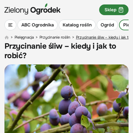
Sklep
ABC Ogrodnika
Katalog roślin
Ogród
Piel
>
Pielęgnacja
>
Przycinanie roślin
>
Przycinanie śliw – kiedy i jak to 
Przycinanie śliw – kiedy i jak to
robić?