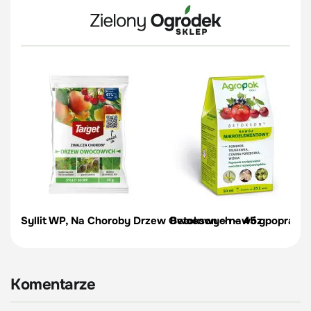
Syllit WP, Na Choroby Drzew Owocowych – 45 g
Betokson – nawóz poprawi
Komentarze