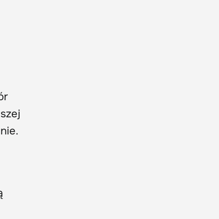
ór
szej
nie.
ą