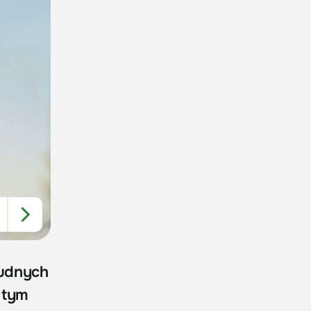
rudnych
 tym