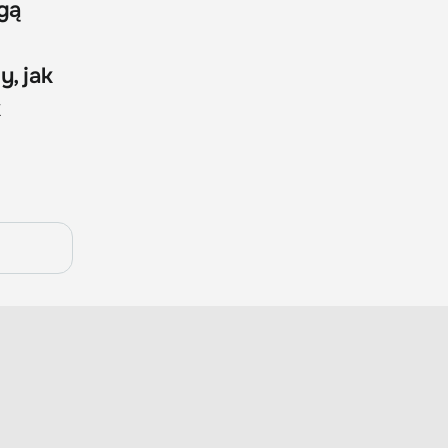
ogą
y, jak
k