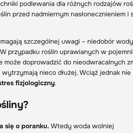
echniki podlewania dla różnych rodzajów roś
ślin przed nadmiernym nasłonecznieniem i 
ymagają szczególnej uwagi – niedobór wod
. W przypadku roślin uprawianych w pojemn
ie może doprowadzić do nieodwracalnych zm
 wytrzymają nieco dłużej. Wciąż jednak nie
stres fizjologiczny
.
śliny?
 się o poranku.
Wtedy woda wolniej