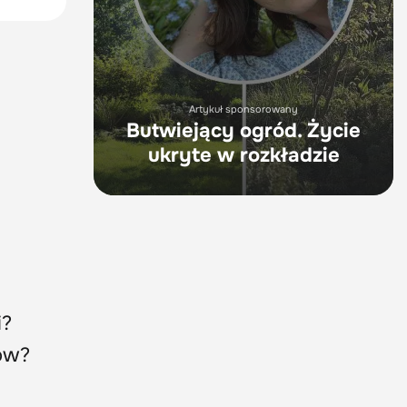
Artykuł sponsorowany
Butwiejący ogród. Życie
ukryte w rozkładzie
i?
łów?