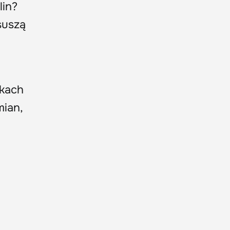
lin?
suszą
y
ikach
ian,