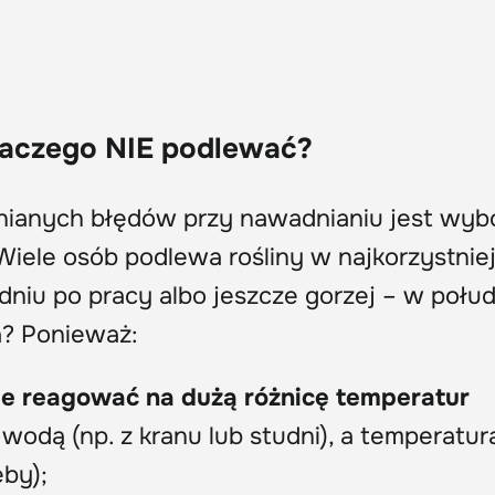
dlaczego NIE podlewać?
nianych błędów przy nawadnianiu jest wyb
Wiele osób podlewa rośliny w najkorzystniej
łudniu po pracy albo jeszcze gorzej – w połud
a? Ponieważ:
e reagować na dużą różnicę temperatur
dą (np. z kranu lub studni), a temperatur
eby);