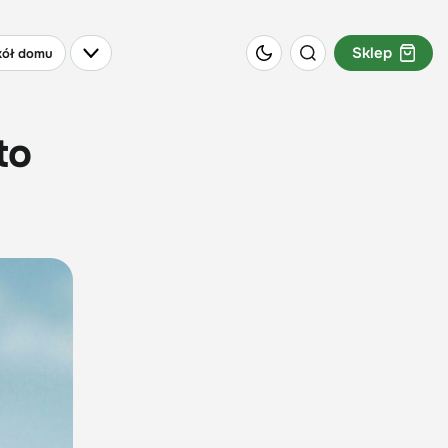
Sklep
ół domu
to