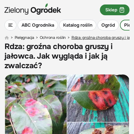
Sklep
ABC Ogrodnika
Katalog roślin
Ogród
Piel
>
Pielęgnacja
>
Ochrona roślin
>
Rdza: groźna choroba gruszy i jało
Rdza: groźna choroba gruszy i
jałowca. Jak wygląda i jak ją
zwalczać?