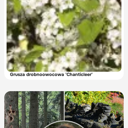
Grusza drobnoowocowa 'Chanticleer'