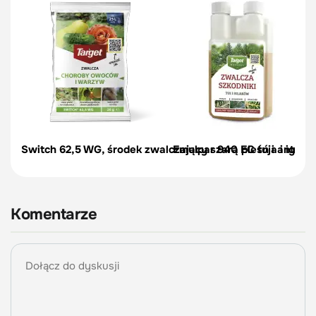
Switch 62,5 WG, środek zwalczający szarą pleśń i antrakn
Emulpar 940 EC tuja i iglaki 
Komentarze