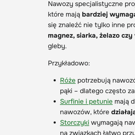
Nawozy specjalistyczne pro
które mają
bardziej wymag
się znaleźć nie tylko inne p
magnez, siarka, żelazo cz
gleby.
Przykładowo:
Róże
potrzebują nawozó
pąki – dlatego często z
Surfinie i petunie
mają d
nawozów, które
działaj
Storczyki
wymagają nawo
na związkach łatwo prz