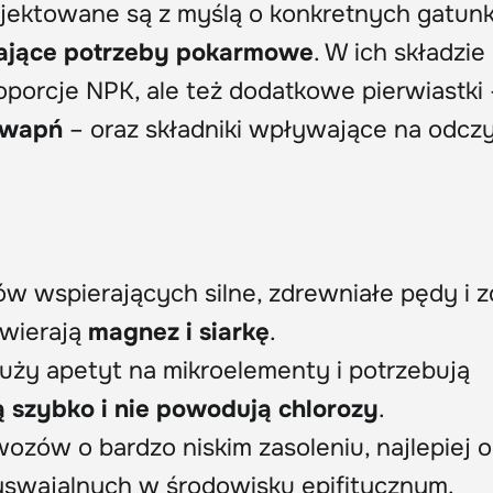
jektowane są z myślą o konkretnych gatunk
ające potrzeby pokarmowe
. W ich składzi
roporcje NPK, ale też dodatkowe pierwiastki 
y wapń
– oraz składniki wpływające na odcz
w wspierających silne, zdrewniałe pędy i 
awierają
magnez i siarkę
.
uży apetyt na mikroelementy i potrzebują
ą szybko i nie powodują chlorozy
.
zów o bardzo niskim zasoleniu, najlepiej o
yswajalnych w środowisku epifitycznym.