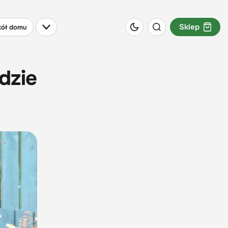
Sklep
ół domu
dzie