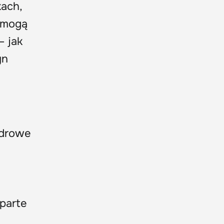
ach,
e mogą
– jak
yn
zdrowe
parte