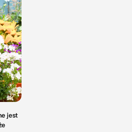
e jest
że