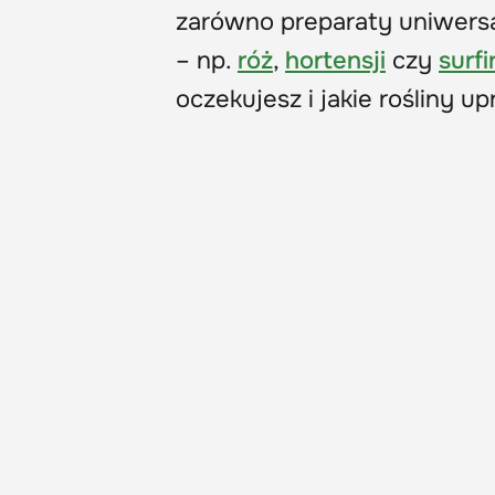
zarówno preparaty uniwersa
– np.
róż
,
hortensji
czy
surfin
oczekujesz i jakie rośliny up