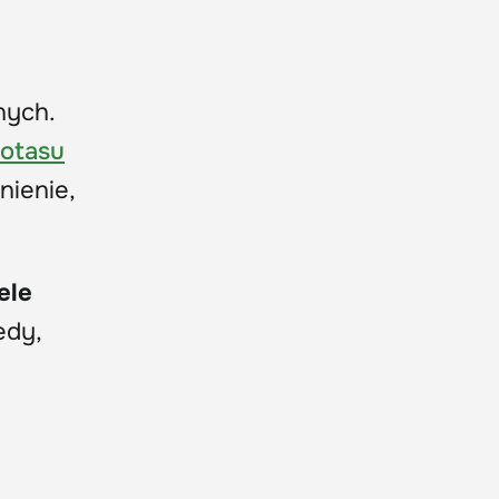
nych.
potasu
nienie,
ele
edy,