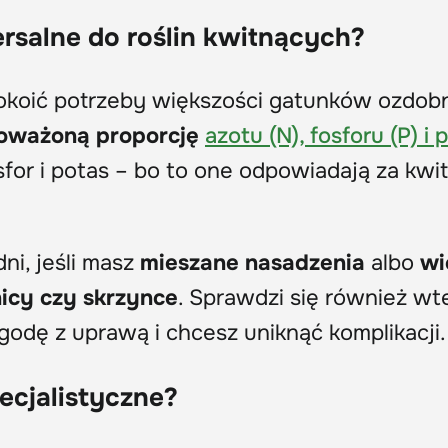
salne do roślin kwitnących?
okoić potrzeby większości gatunków ozdob
oważoną proporcję
azotu (N), fosforu (P) i 
osfor i potas – bo to one odpowiadają za kwit
ni, jeśli masz
mieszane nasadzenia
albo
wi
nicy czy skrzynce
. Sprawdzi się również wt
odę z uprawą i chcesz uniknąć komplikacji.
ecjalistyczne?