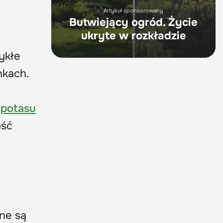
Artykuł sponsorowany
Butwiejący ogród. Życie
ukryte w rozkładzie
ykłe
nkach.
i
potasu
ość
ne są