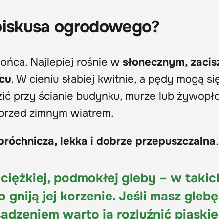
ibiskusa ogrodowego?
łońca. Najlepiej rośnie w
słonecznym, zacis
scu
. W cieniu słabiej kwitnie, a pędy mogą si
ić przy ścianie budynku, murze lub żywopło
 przed zimnym wiatrem.
próchnicza, lekka i dobrze przepuszczalna
.
 ciężkiej, podmokłej gleby – w takic
gniją jej korzenie. Jeśli masz glebę
 sadzeniem warto ją rozluźnić piaskie