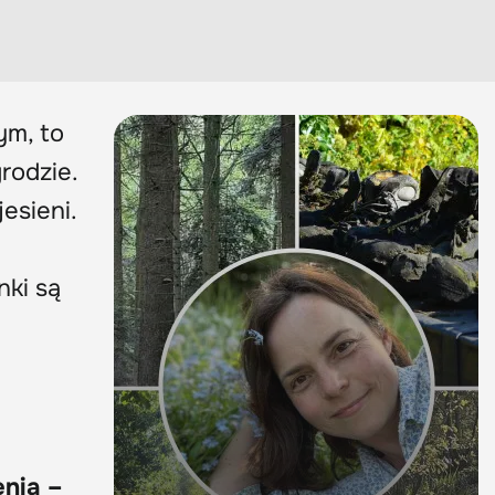
ym, to
rodzie.
esieni.
nki są
enią –