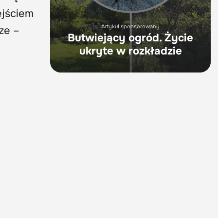
ejściem
Artykuł sponsorowany
ze –
Butwiejący ogród. Życie
ukryte w rozkładzie