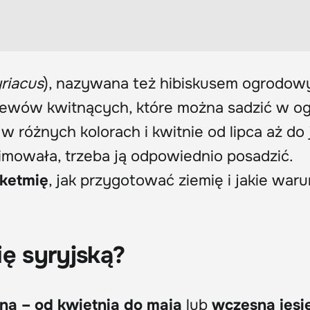
yriacus
), nazywana też hibiskusem ogrodow
rzewów kwitnących, które można sadzić w og
 różnych kolorach i kwitnie od lipca aż do j
imowała, trzeba ją odpowiednio posadzić.
 ketmię
, jak przygotować ziemię i jakie waru
ię syryjską?
ną – od kwietnia do maja
lub
wczesną jesi