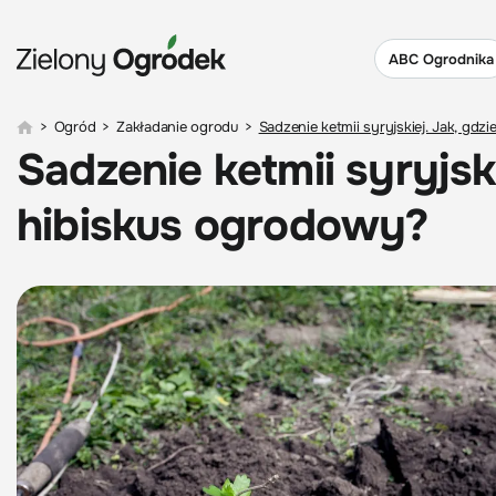
ABC Ogrodnika
>
Ogród
>
Zakładanie ogrodu
>
Sadzenie ketmii syryjskiej. Jak, gdz
Sadzenie ketmii syryjski
hibiskus ogrodowy?