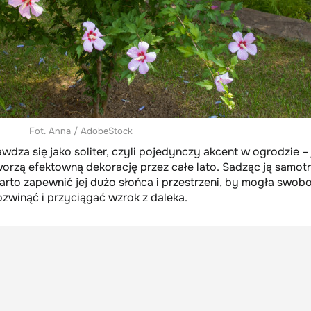
Fot. Anna / AdobeStock
dza się jako soliter, czyli pojedynczy akcent w ogrodzie – 
worzą efektowną dekorację przez całe lato. Sadząc ją samotn
arto zapewnić jej dużo słońca i przestrzeni, by mogła swob
ozwinąć i przyciągać wzrok z daleka.