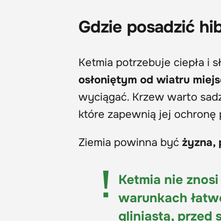
Gdzie posadzić h
Ketmia potrzebuje ciepła i s
osłoniętym od wiatru miej
wyciągać. Krzew warto sadz
które zapewnią jej ochronę
Ziemia powinna być
żyzna, 
Ketmia nie znosi
warunkach łatwo 
gliniastą, przed