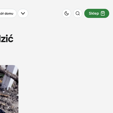
Sklep
ół domu
zić