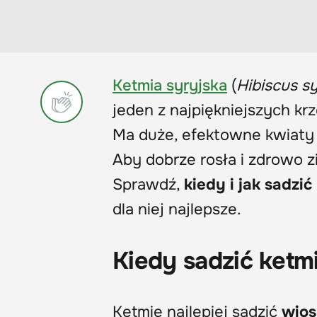
Ketmia syryjska
(
Hibiscus s
jeden z najpiękniejszych k
Ma duże, efektowne kwiaty w
Aby dobrze rosła i zdrowo z
Sprawdź,
kiedy i jak sadzić
dla niej najlepsze.
Kiedy sadzić ketm
Ketmię najlepiej sadzić
wios