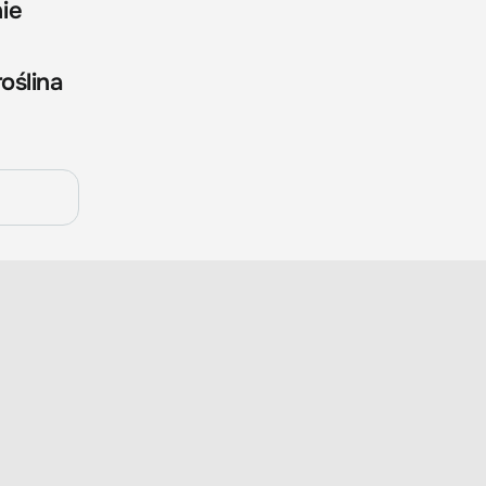
ie
oślina