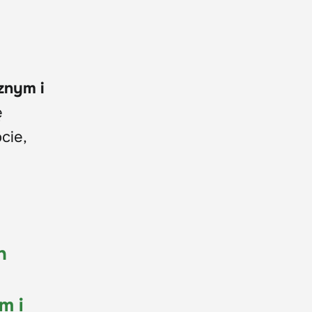
znym i
ę
cie,
h
m i