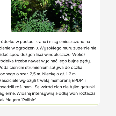
ródełko w postaci kranu i misy umieszczono na
cianie w ogrodzeniu. Wysokiego muru zupełnie nie
idać spod dużych liści winobluszczu. Wokół
ródełka trzeba nawet wycinać jego bujne pędy.
oda cienkim strumieniem spływa do oczka
odnego o szer. 2,5 m. Nieckę o gł. 1,2 m
łaściciele wyłożyli trwałą membraną EPDM i
bsadzili roślinami. Są wśród nich nie tylko gatunki
agienne. Wiosną intensywną słodką woń roztacza
ilak Meyera ‘Palibin'.