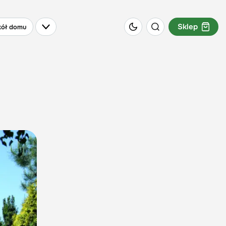
Sklep
ół domu