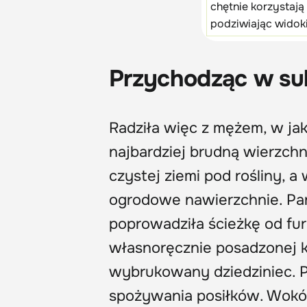
chętnie korzystaj
podziwiając widoki
Przychodząc w suk
Radziła więc z mężem, w jak
najbardziej brudną wierzch
czystej ziemi pod rośliny,
ogrodowe nawierzchnie. Par
poprowadziła ścieżkę od fu
własnoręcznie posadzonej kę
wybrukowany dziedziniec. P
spożywania posiłków. Wokół