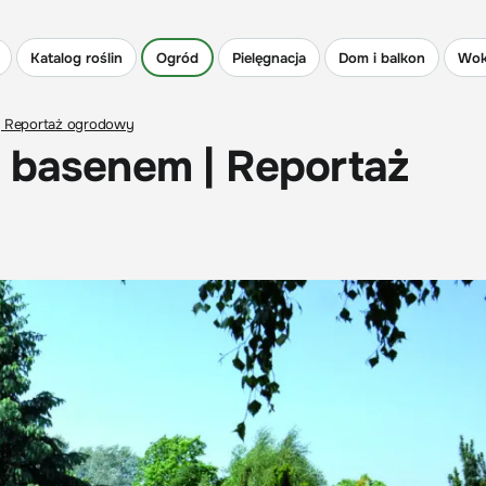
Katalog roślin
Ogród
Pielęgnacja
Dom i balkon
Wok
| Reportaż ogrodowy
z basenem | Reportaż