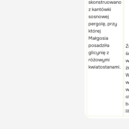
skonstruowano
z kantówki
sosnowej
pergolę, przy
której
Małgosia
posadziła
Ź
glicynię z
ś
różowymi
w
kwiatostanami.
ź
W
w
w
o
b
l