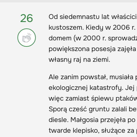
26
Od siedemnastu lat właścic
kustoszem. Kiedy w 2006 r. d
domem (w 2000 r. sprowadzi
powiększona posesja zajęła
własny raj na ziemi.
Ale zanim powstał, musiała
ekologicznej katastrofy. Jej
więc zamiast śpiewu ptaków,
Sporą cześć gruntu zalali b
diesle. Małgosia przejęła p
twarde klepisko, służące za 