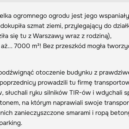
ielka ogromnego ogrodu jest jego wspaniał
okupiła szmat ziemi, przylegający do działk
ła się tu z Warszawy wraz z rodziną),
 aż... 7000 m²! Bez przeszkód mogła tworzy
 podźwignąć otoczenie budynku z prawdziw
 poprzednicy prowadzili tu firmę transporto
 słuchali ryku silników TIR-ów i wdychali sp
etonem, na którym naprawiali swoje transp
o nich zanieczyszczone smarami i ropą beton
parking.