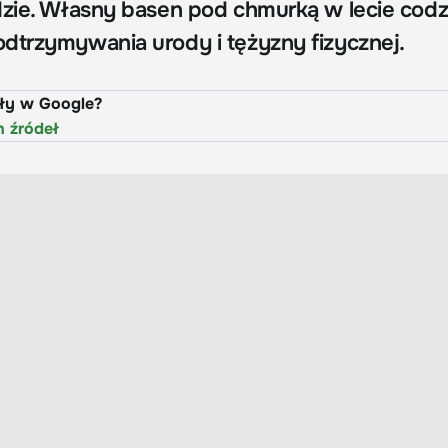
dzie. Własny basen pod chmurką w lecie codz
dtrzymywania urody i tężyzny fizycznej.
uły w Google?
h źródeł