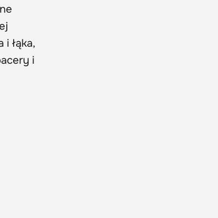
jne
ej
 i łąka,
acery i