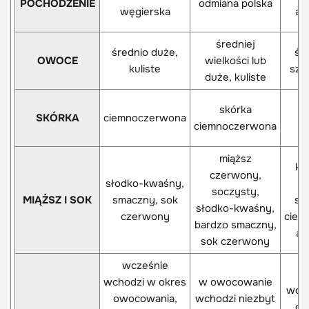
POCHODZENIE
odmiana polska
węgierska
am
średniej
średnio duże,
śr
OWOCE
wielkości lub
kuliste
sze
duże, kuliste
skórka
SKÓRKA
ciemnoczerwona
ciemnoczerwona
miąższ
kw
czerwony,
słodko-kwaśny,
s
soczysty,
MIĄŻSZ I SOK
smaczny, sok
sm
słodko-kwaśny,
czerwony
ciem
bardzo smaczny,
ar
sok czerwony
wcześnie
wchodzi w okres
w owocowanie
wcho
owocowania,
wchodzi niezbyt
ow