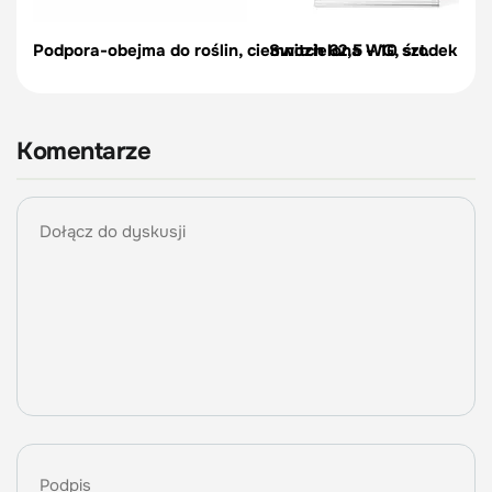
Podpora-obejma do roślin, ciemnozielona – 10 szt.
Switch 62,5 WG, środek na c
Komentarze