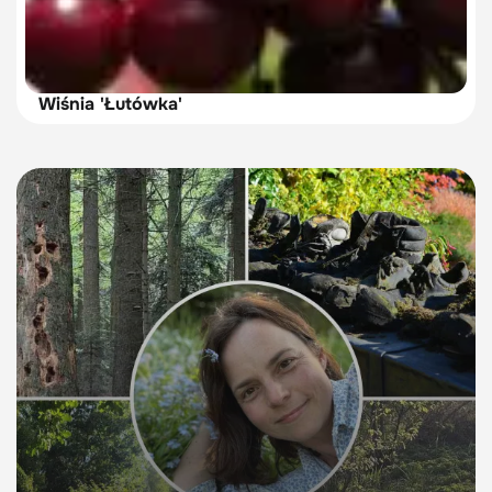
Wiśnia 'Łutówka'