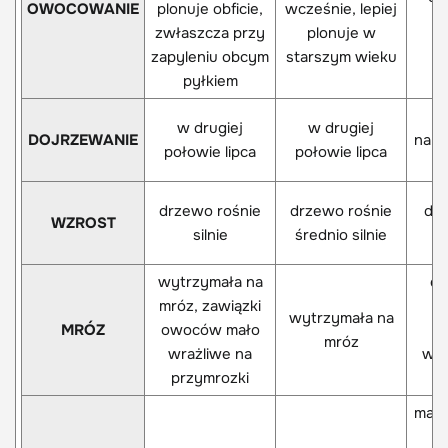
OWOCOWANIE
plonuje obficie,
wcześnie, lepiej
zwłaszcza przy
plonuje w
r
zapyleniu obcym
starszym wieku
pyłkiem
w drugiej
w drugiej
DOJRZEWANIE
na p
połowie lipca
połowie lipca
drzewo rośnie
drzewo rośnie
drz
WZROST
silnie
średnio silnie
wytrzymała na
dr
mróz, zawiązki
k
wytrzymała na
MRÓZ
owoców mało
mróz
wrażliwe na
wyt
przymrozki
mało