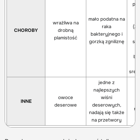
pla
p
mało podatna na
wrażliwa na
raka
(zw
CHOROBY
drobną
bakteryjnego i
w
plamistość
gorzką zgniliznę
sta
or
ba
srebr
jedne z
najlepszych
d
owoce
wiśni
INNE
s
deserowe
deserowych,
na
nadają się także
p
na przetwory