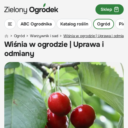
Sklep
ABC Ogrodnika
Katalog roślin
Ogród
Piel
>
Ogród
>
Warzywnik i sad
>
Wiśnia w ogrodzie | Uprawa i odmian
Wiśnia w ogrodzie | Uprawa i
odmiany