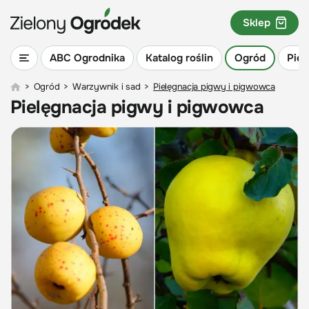
Sklep
ABC Ogrodnika
Katalog roślin
Ogród
Piel
>
Ogród
>
Warzywnik i sad
>
Pielęgnacja pigwy i pigwowca
Pielęgnacja pigwy i pigwowca