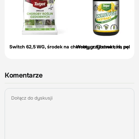
Switch 62,5 WG, środek na choroby grzybowe róż, pelargon
Wrotycz Ekstrakt, na pędraki
Komentarze