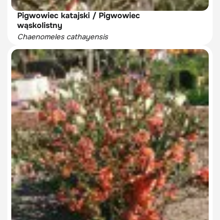
Pigwowiec katajski / Pigwowiec
wąskolistny
Chaenomeles cathayensis