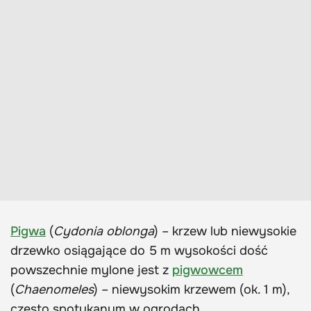
Pigwa
(
Cydonia oblonga
) – krzew lub niewysokie
drzewko osiągające do 5 m wysokości dość
powszechnie mylone jest z
pigwowcem
(
Chaenomeles
) – niewysokim krzewem (ok. 1 m),
często spotykanym w ogrodach.