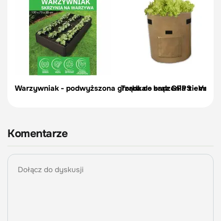
Warzywniak - podwyższona grządka - brąz GPPS - Vegano
Torba do sadzenia ziemniakó
Komentarze