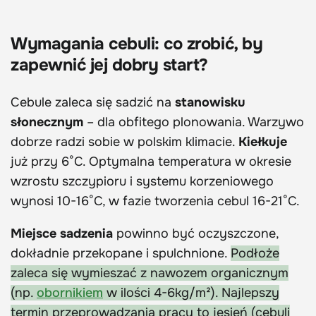
Wymagania cebuli: co zrobić, by
zapewnić jej dobry start?
Cebule zaleca się sadzić na
stanowisku
słonecznym
– dla obfitego plonowania. Warzywo
dobrze radzi sobie w polskim klimacie.
Kiełkuje
już przy 6°C. Optymalna temperatura w okresie
wzrostu szczypioru i systemu korzeniowego
wynosi 10-16°C, w fazie tworzenia cebul 16-21°C.
Miejsce sadzenia
powinno być oczyszczone,
dokładnie przekopane i spulchnione.
Podłoże
zaleca się wymieszać z nawozem organicznym
(np.
obornikiem
w ilości 4-6kg/m²). Najlepszy
termin przeprowadzania pracy to jesień (cebuli