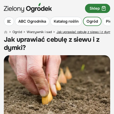
Sklep
ABC Ogrodnika
Katalog roślin
Ogród
Piel
>
Ogród
>
Warzywnik i sad
>
Jak uprawiać cebulę z siewu i z dymki
Jak uprawiać cebulę z siewu i z
dymki?