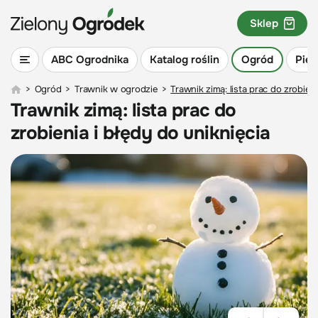
Sklep
ABC Ogrodnika
Katalog roślin
Ogród
Piel
>
Ogród
>
Trawnik w ogrodzie
>
Trawnik zimą: lista prac do zrobieni
Trawnik zimą: lista prac do
zrobienia i błędy do uniknięcia