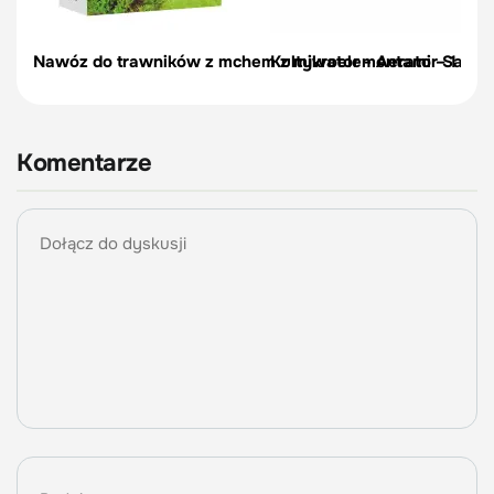
Nawóz do trawników z mchem z mikroelementami – 1 kg | 
Kultywator - Aerator Sand
Komentarze