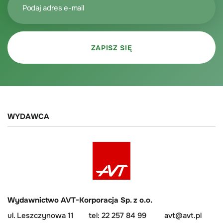
WYDAWCA
Wydawnictwo AVT-Korporacja Sp. z o.o.
ul. Leszczynowa 11
tel: 22 257 84 99
avt@avt.pl