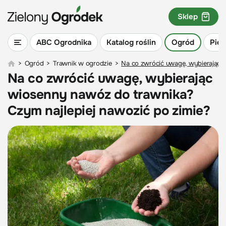
Sklep
ABC Ogrodnika
Katalog roślin
Ogród
Piel
>
Ogród
>
Trawnik w ogrodzie
>
Na co zwrócić uwagę, wybierając 
Na co zwrócić uwagę, wybierając
wiosenny nawóz do trawnika?
Czym najlepiej nawozić po zimie?