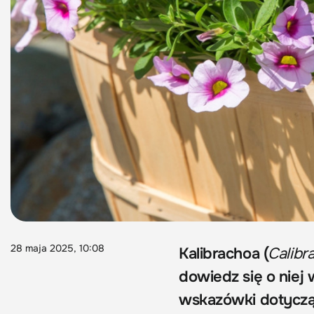
28 maja 2025, 10:08
Kalibrachoa (
Calibr
dowiedz się o niej 
wskazówki dotycząc