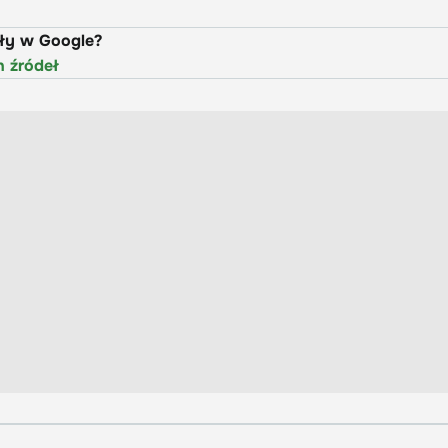
uły w Google?
h źródeł