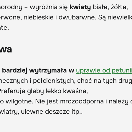
norodny – wyróżnia się
kwiaty
białe, żółte,
wone, niebieskie i dwubarwne. Są niewielki
ate.
awa
 i bardziej wytrzymała w
uprawie od petuni
ecznych i półcienistych, choć na tych drug
Preferuje gleby lekko kwaśne,
ko wilgotne. Nie jest mrozoodporna i należy 
iatry, ulewne deszcze itp..