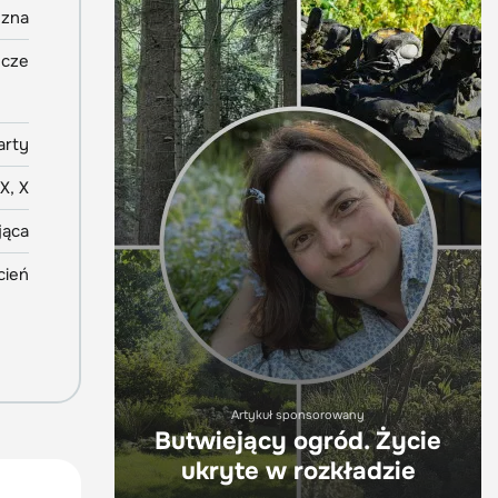
yzna
ncze
arty
IX, X
jąca
cień
Artykuł sponsorowany
Butwiejący ogród. Życie
ukryte w rozkładzie