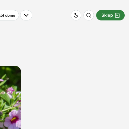
Sklep
ół domu