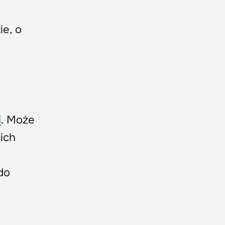
e, o
i
. Może
ich
do