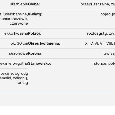
ulistnienie
Gleba:
przepuszczalna, ż
e, wielobarwne,
Kwiaty:
pojedy
, pomarańczowe,
czerwone
lekko kwaśna
Pokrój:
rozłożysty, zw
ok. 30 cm
Okres kwitnienia:
XI, V, VI, VII, VIII, 
sezonowe
Korona:
zwisa
owanie wilgotna
Stanowisko:
słońce, pół
nowane, ogrody
mniki, balkony,
tarasy