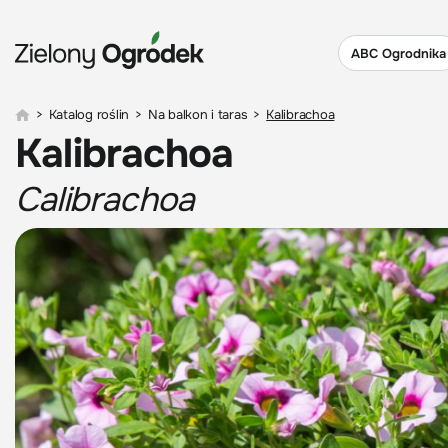
ABC Ogrodnika
>
Katalog roślin
>
Na balkon i taras
>
Kalibrachoa
Kalibrachoa
Calibrachoa