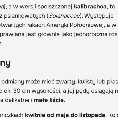
oa
), a w wersji spolszczonej
kalibrachoa
, to
z psiankowatych (
Solanaceae
). Występuje
 otwartych łąkach Ameryki Południowej, a w
uprawiana jest głównie jako jednoroczna roś
n.
iny
 odmiany może mieć zwarty, kulisty lub płask
do ok. 30 cm wysokości, a jej pędy osiągają
a delikatne i
małe liście
.
oniczkach
kwitnie od maja do listopada
. Kol