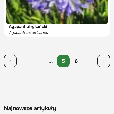
Agapant afrykański
Agapanthus africanus
1
...
5
6
Najnowsze artykuły