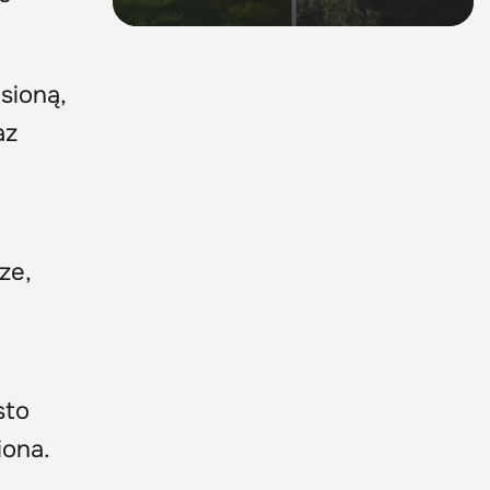
sioną,
az
ze,
sto
iona.