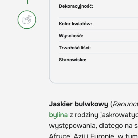
1
Dekoracyjność:
Kolor kwiatów:
Wysokość:
Trwałość liści:
Stanowisko:
Jaskier bulwkowy
(
Ranuncu
bylina
z rodziny jaskrowatyc
występowania, dlatego na s
Afryce, Azji i Europie, w ty