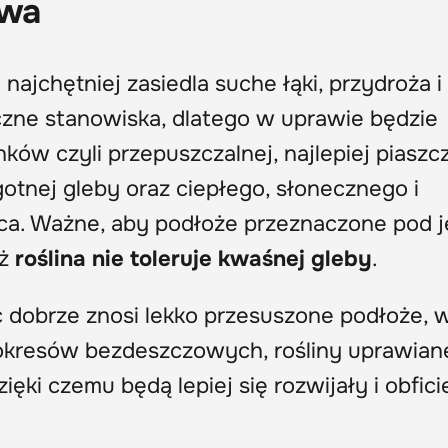
awa
ajchętniej zasiedla suche łąki, przydroża i
eczne stanowiska, dlatego w uprawie będzie
ów czyli przepuszczalnej, najlepiej piaszc
gotnej gleby oraz ciepłego, słonecznego i
sca. Ważne, aby podłoże przeznaczone pod 
yż
roślina nie toleruje kwaśnej gleby
.
 dobrze znosi lekko przesuszone podłoże, 
 okresów bezdeszczowych, rośliny uprawian
ęki czemu będą lepiej się rozwijały i obfici