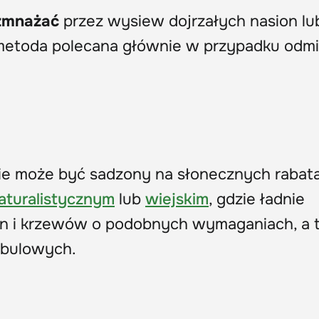
zmnażać
przez wysiew dojrzałych nasion lu
(metoda polecana głównie w przypadku odm
ie może być sadzony na słonecznych rabat
aturalistycznym
lub
wiejskim
, gdzie ładnie
in i krzewów o podobnych wymaganiach, a 
ebulowych.