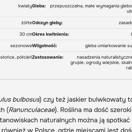
kwiaty
Gleba:
przepuszczalna, małe wymagania gleb
ub
żółte
Odczyn gleby:
zasad
30 cm
Okres kwitnienia:
sezonowe
Wilgotność:
gleba umiarkowanie s
słońce, półcień
Zastosowanie:
nasadzenia naturalistyczn
grupie, ogrody wiejskie, skalni
ra
lus bulbosus
) czy też jaskier bulwkowaty t
h (
Ranunculaceae
). Roślina ma dość szeroki
tanowiskach naturalnych można ją spotkać
m również w Polsce, gdzie miejscami jest doś