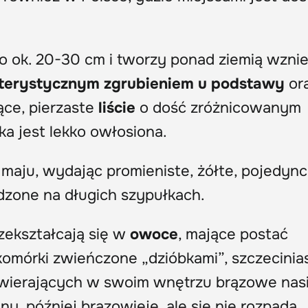
o ok. 20-30 cm i tworzy ponad ziemią wznie
kterystycznym zgrubieniem u podstawy
or
ące, pierzaste
liście
o dość zróżnicowanym
zka jest lekko owłosiona.
 maju, wydając promieniste, żółte, pojedync
adzone na długich szypułkach.
zekształcają się w
owoce
, mające postać
komórki zwieńczone „dzióbkami”, szczecinia
awierających w swoim wnętrzu brązowe nas
y, później brązowieje, ale się nie rozpada.