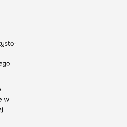
zysto-
jego
w
e w
ej