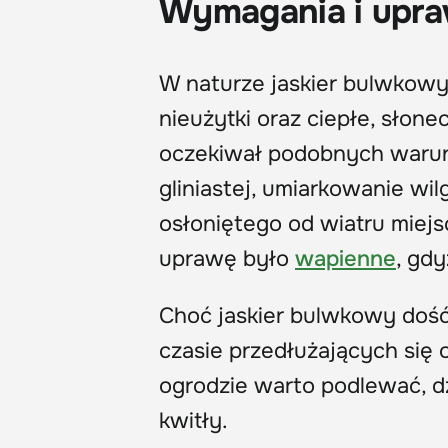
Wymagania i upr
W naturze jaskier bulwkowy n
nieużytki oraz ciepłe, słon
oczekiwał podobnych warunk
gliniastej, umiarkowanie wil
osłoniętego od wiatru miej
uprawę było
wapienne
, gd
Choć jaskier bulwkowy dość
czasie przedłużających się
ogrodzie warto podlewać, dzi
kwitły.