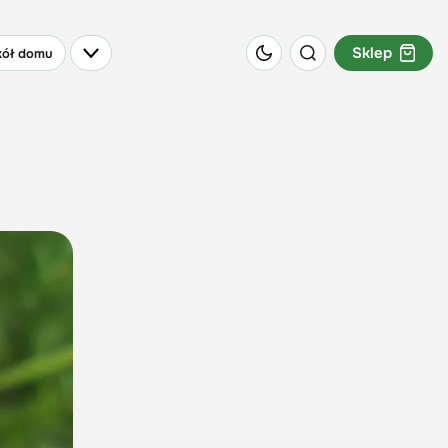
Sklep
ół domu