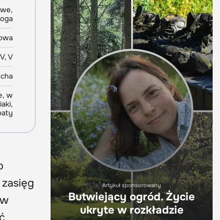
owe,
oga
owa
IV, V
ucha
e, w
aki,
baty
o
 zasięg
Artykuł sponsorowany
Butwiejący ogród. Życie
 w
ukryte w rozkładzie
ć