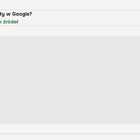
uły w Google?
h źródeł