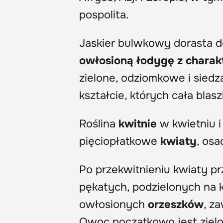
pospolita.
Jaskier bulwkowy dorasta d
owłosioną łodygę
z chara
zielone, odziomkowe i siedz
kształcie, których cała blas
Roślina
kwitnie
w kwietniu i
pięciopłatkowe
kwiaty
, os
Po przekwitnieniu kwiaty pr
pękatych, podzielonych na 
owłosionych
orzeszków
, z
Owoc początkowo jest zielon