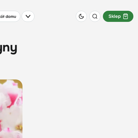
Sklep
ół domu
yny