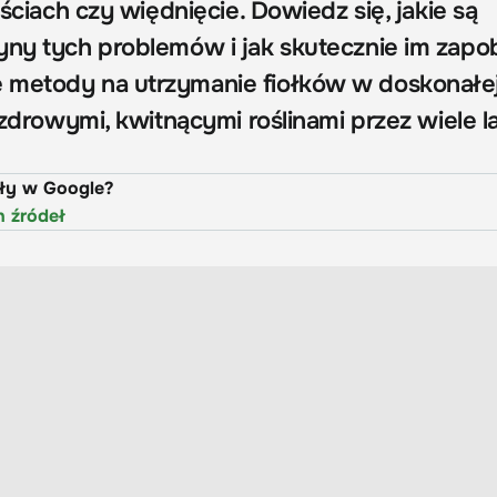
iściach czy więdnięcie. Dowiedz się, jakie są
yny tych problemów i jak skutecznie im zapo
 metody na utrzymanie fiołków w doskonałe
ę zdrowymi, kwitnącymi roślinami przez wiele la
uły w Google?
h źródeł