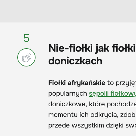
5
Nie-fiołki jak fioł
doniczkach
Fiołki afrykańskie
to przyję
popularnych
sępolii fiołkow
doniczkowe, które pochodzą
momentu ich odkrycia, zdob
przede wszystkim dzięki swo