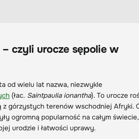
ki – czyli urocze sępolie w
ta od wielu lat nazwa, niezwykle
ych
(łac.
Saintpaulia ionantha
). To urocze ro
 z górzystych terenów wschodniej Afryki. 
yły ogromną popularność na całym świecie,
jej urodzie i łatwości uprawy.