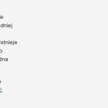
ak
dniej
stnieje
o
ożna
h
ć