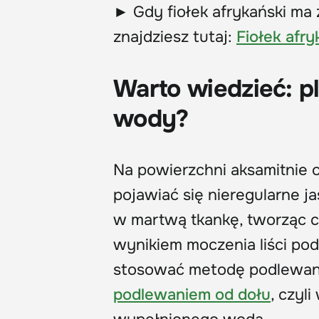
► Gdy fiołek afrykański ma z
znajdziesz tutaj:
Fiołek afry
Warto wiedzieć: pl
wody?
Na powierzchni aksamitnie o
pojawiać się nieregularne j
w martwą tkankę, tworząc c
wynikiem moczenia liści po
stosować metodę podlewan
podlewaniem od dołu
, czyl