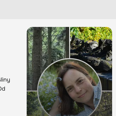
śliny
Od