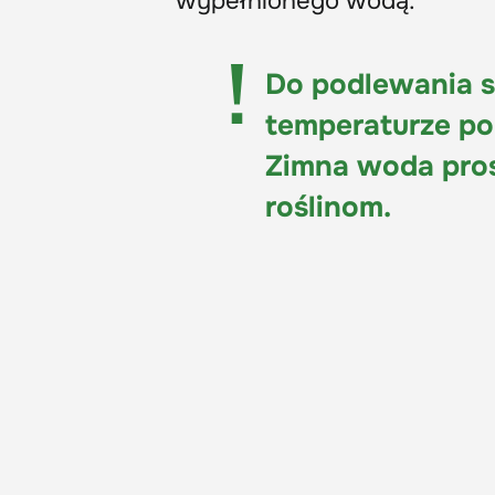
wypełnionego wodą.
Do podlewania s
temperaturze pok
Zimna woda pros
roślinom.