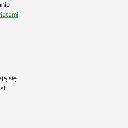
anie
wiatami
ją się
st