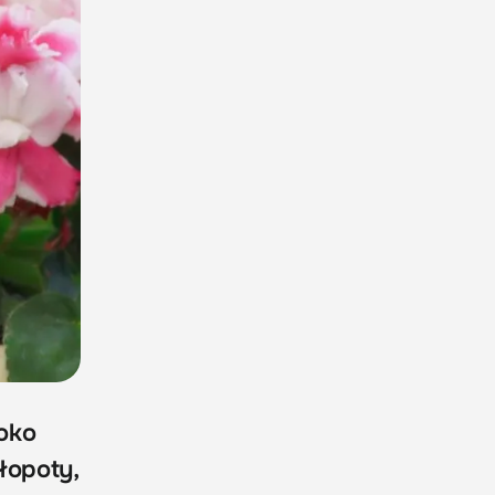
 oko
łopoty,