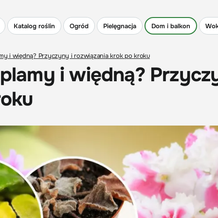
Katalog roślin
Ogród
Pielęgnacja
Dom i balkon
Wok
amy i więdną? Przyczyny i rozwiązania krok po kroku
ą plamy i więdną? Przycz
roku