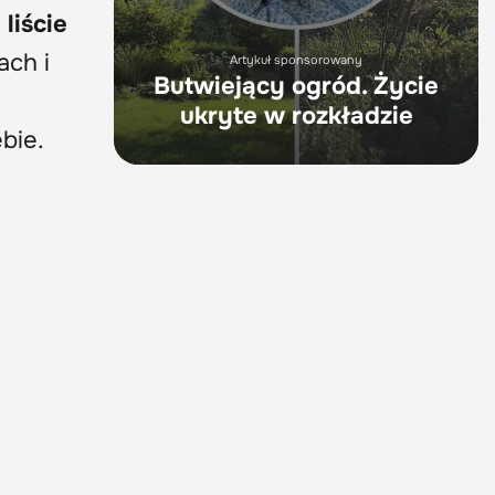
liście
ach i
Artykuł sponsorowany
Butwiejący ogród. Życie
ukryte w rozkładzie
ebie.