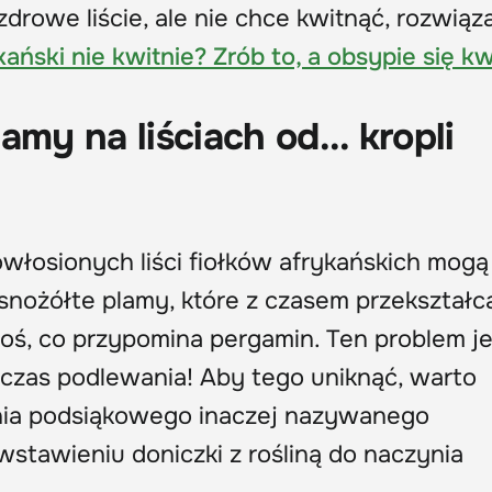
drowe liście, ale nie chce kwitnąć, rozwiąz
kański nie kwitnie? Zrób to, a obsypie się k
amy na liściach od... kropli
włosionych liści fiołków afrykańskich mogą
asnożółte plamy, które z czasem przekształca
oś, co przypomina pergamin. Ten problem je
dczas podlewania! Aby tego uniknąć, warto
ia podsiąkowego inaczej nazywanego
i wstawieniu doniczki z rośliną do naczynia