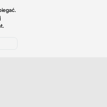
biegać.
j
t.