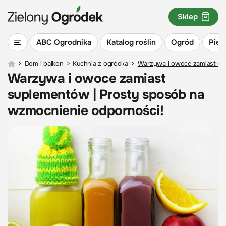
Sklep
ABC Ogrodnika
Katalog roślin
Ogród
Piel
>
Dom i balkon
>
Kuchnia z ogródka
>
Warzywa i owoce zamiast su
Warzywa i owoce zamiast
suplementów | Prosty sposób na
wzmocnienie odporności!