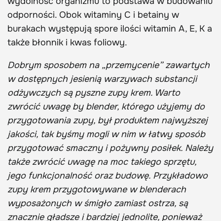
wydolność organizmu to podstawa w budowaniu
odporności. Obok witaminy C i betainy w
burakach występują spore ilości witamin A, E, K a
także błonnik i kwas foliowy.
Dobrym sposobem na „przemycenie” zawartych
w dostępnych jesienią warzywach substancji
odżywczych są pyszne zupy krem. Warto
zwrócić uwagę by blender, którego użyjemy do
przygotowania zupy, był produktem najwyższej
jakości, tak byśmy mogli w nim w łatwy sposób
przygotować smaczny i pożywny posiłek. Należy
także zwrócić uwagę na moc takiego sprzętu,
jego funkcjonalność oraz budowę. Przykładowo
zupy krem przygotowywane w blenderach
wyposażonych w śmigło zamiast ostrza, są
znacznie gładsze i bardziej jednolite, ponieważ