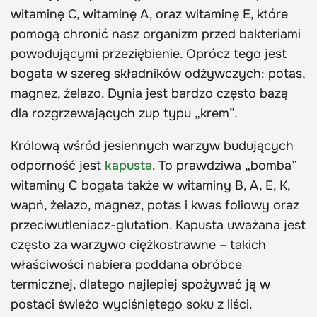
witaminę C, witaminę A, oraz witaminę E, które
pomogą chronić nasz organizm przed bakteriami
powodującymi przeziębienie. Oprócz tego jest
bogata w szereg składników odżywczych: potas,
magnez, żelazo. Dynia jest bardzo często bazą
dla rozgrzewających zup typu „krem”.
Królową wśród jesiennych warzyw budujących
odporność jest
kapusta
. To prawdziwa „bomba”
witaminy C bogata także w witaminy B, A, E, K,
wapń, żelazo, magnez, potas i kwas foliowy oraz
przeciwutleniacz-glutation. Kapusta uważana jest
często za warzywo ciężkostrawne – takich
właściwości nabiera poddana obróbce
termicznej, dlatego najlepiej spożywać ją w
postaci świeżo wyciśniętego soku z liści.