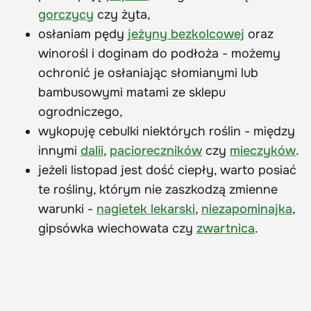
gorczycy
czy żyta,
osłaniam pędy
jeżyny bezkolcowej
oraz
winorośl i doginam do podłoża - możemy
ochronić je osłaniając słomianymi lub
bambusowymi matami ze sklepu
ogrodniczego,
wykopuję cebulki niektórych roślin - między
innymi
dalii
,
pacioreczników
czy
mieczyków
.
jeżeli listopad jest dość ciepły, warto posiać
te rośliny, którym nie zaszkodzą zmienne
warunki -
nagietek lekarski
,
niezapominajka
,
gipsówka wiechowata czy
zwartnica
.