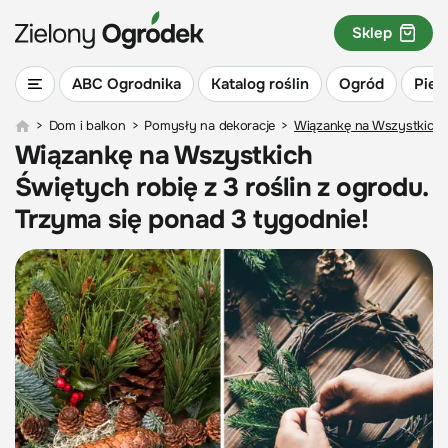
Sklep
ABC Ogrodnika
Katalog roślin
Ogród
Piel
>
Dom i balkon
>
Pomysły na dekoracje
>
Wiązankę na Wszystkich Ś
Wiązankę na Wszystkich
Świętych robię z 3 roślin z ogrodu.
Trzyma się ponad 3 tygodnie!