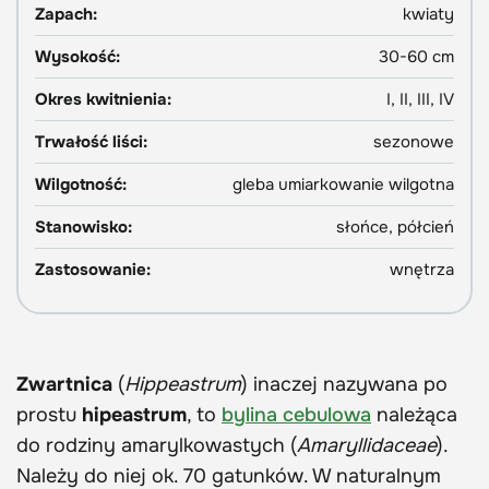
Zapach:
kwiaty
Wysokość:
30-60 cm
Okres kwitnienia:
I, II, III, IV
Trwałość liści:
sezonowe
Wilgotność:
gleba umiarkowanie wilgotna
Stanowisko:
słońce, półcień
Zastosowanie:
wnętrza
Zwartnica
(
Hippeastrum
) inaczej nazywana po
prostu
hipeastrum
, to
bylina cebulowa
należąca
do rodziny amarylkowastych (
Amaryllidaceae
).
Należy do niej ok. 70 gatunków. W naturalnym