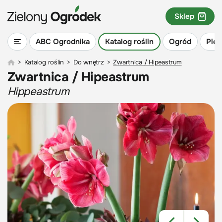
Sklep
ABC Ogrodnika
Katalog roślin
Ogród
Piel
>
Katalog roślin
>
Do wnętrz
>
Zwartnica / Hipeastrum
Zwartnica / Hipeastrum
Hippeastrum