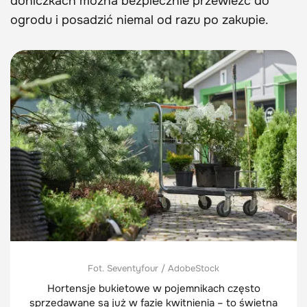
doniczkach można bezpiecznie przewieźć do
ogrodu i posadzić niemal od razu po zakupie.
Fot. Seventyfour / AdobeStock
Hortensje bukietowe w pojemnikach często
sprzedawane są już w fazie kwitnienia – to świetna