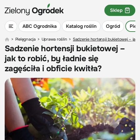
Sklep
ABC Ogrodnika
Katalog roślin
Ogród
Piel
>
Pielęgnacja
>
Uprawa roślin
>
Sadzenie hortensji bukietowej – jak to
Sadzenie hortensji bukietowej –
jak to robić, by ładnie się
zagęściła i obficie kwitła?