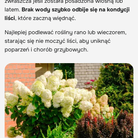
zwłaszcza jeśli została posadzona wiosną lub
latem.
Brak wody szybko odbije się na kondycji
liści
, które zaczną więdnąć.
Najlepiej podlewać rośliny rano lub wieczorem,
starając się nie moczyć liści, aby uniknąć
poparzeń i chorób grzybowych.