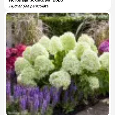
Hortensja bukietowa 'Bobo'
Hydrangea paniculata