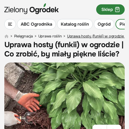
Sklep
ABC Ogrodnika
Katalog roślin
Ogród
Piel
>
Pielęgnacja
>
Uprawa roślin
>
Uprawa hosty (funkii) w ogrodzie | C
Uprawa hosty (funkii) w ogrodzie |
Co zrobić, by miały piękne liście?