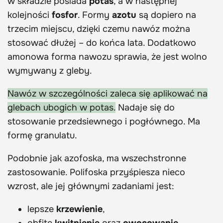
w składzie posiada
potas
, a w następnej
kolejności
fosfor
. Formy
azotu
są dopiero na
trzecim miejscu, dzięki czemu nawóz można
stosować dłużej – do końca lata. Dodatkowo
amonowa forma nawozu sprawia, że jest wolno
wymywany z gleby.
Nawóz w szczególności zaleca się aplikować na
glebach ubogich w potas.
Nadaje się do
stosowanie przedsiewnego i pogłównego. Ma
formę granulatu.
Podobnie jak azofoska, ma wszechstronne
zastosowanie. Polifoska przyśpiesza nieco
wzrost, ale jej głównymi zadaniami jest:
lepsze
krzewienie
,
obfite
kwitnienie
oraz
owocowanie
,