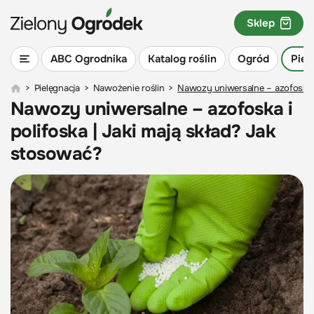
Sklep
ABC Ogrodnika
Katalog roślin
Ogród
Piel
>
Pielęgnacja
>
Nawożenie roślin
>
Nawozy uniwersalne – azofoska i
Nawozy uniwersalne – azofoska i
polifoska | Jaki mają skład? Jak
stosować?