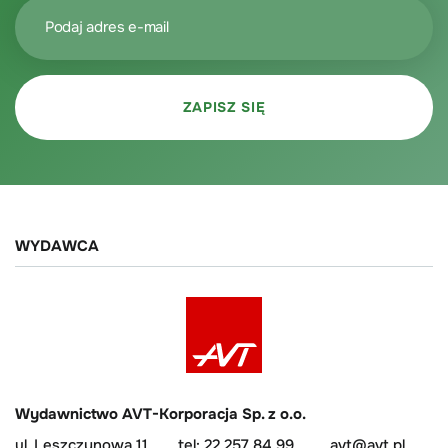
WYDAWCA
Wydawnictwo AVT-Korporacja Sp. z o.o.
ul. Leszczynowa 11
tel: 22 257 84 99
avt@avt.pl