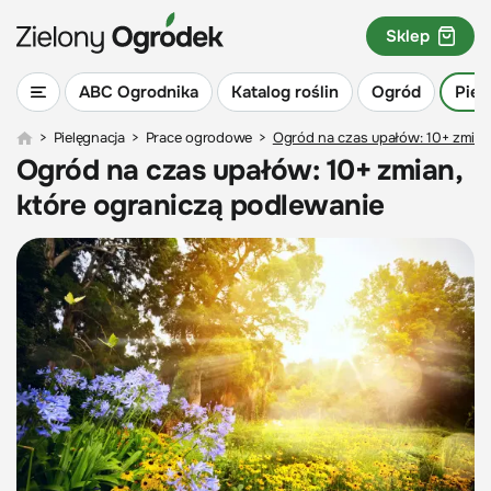
Sklep
ABC Ogrodnika
Katalog roślin
Ogród
Piel
>
Pielęgnacja
>
Prace ogrodowe
>
Ogród na czas upałów: 10+ zmian
Ogród na czas upałów: 10+ zmian,
które ograniczą podlewanie