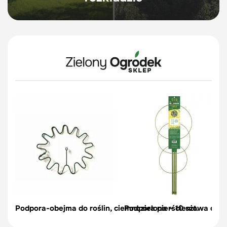
Podpora-obejma do roślin, ciemnozielona – 10 szt.
Podpora pierścieniowa do r