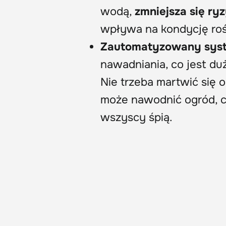
wodą,
zmniejsza się r
wpływa na kondycję rośl
Zautomatyzowany sys
nawadniania, co jest d
Nie trzeba martwić się o
może nawodnić ogród, 
wszyscy śpią.