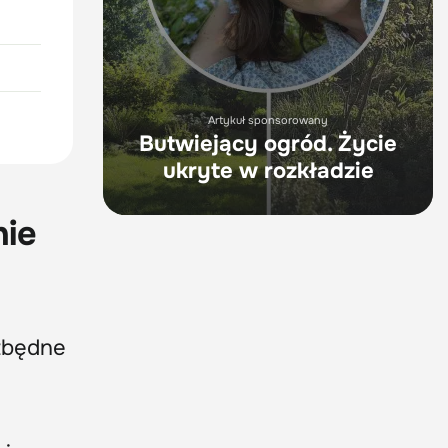
Artykuł sponsorowany
Butwiejący ogród. Życie
ukryte w rozkładzie
nie
zbędne