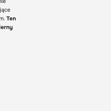
nie
jące
em.
Ten
ierny