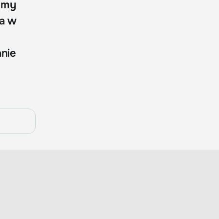
emy
ia w
anie