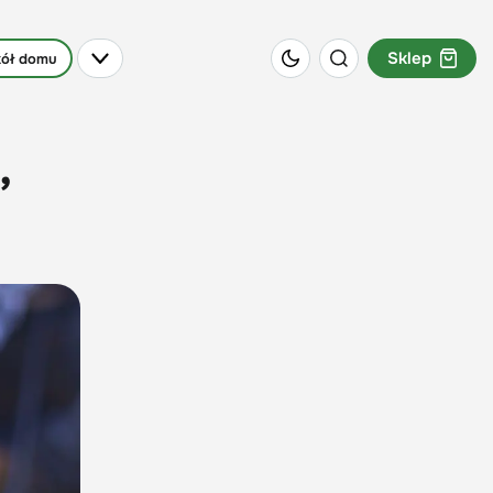
Sklep
ół domu
,