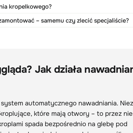
nia kropelkowego?
 zamontować – samemu czy zlecić specjaliście?
gląda? Jak działa nawadnia
 system automatycznego nawadniania. Nie
 kroplujące, które mają otwory – to przez nie
roplami spada bezpośrednio na glebę pod