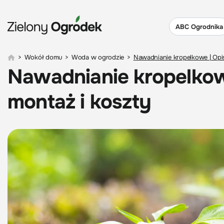
ABC Ogrodnika
>
Wokół domu
>
Woda w ogrodzie
>
Nawadnianie kropelkowe | Opis
Nawadnianie kropelkowe
montaż i koszty