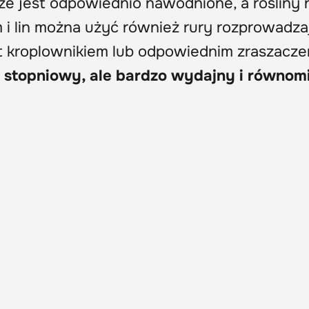
oże jest odpowiednio nawodnione, a rośliny 
m i lin można użyć również rury rozprowadza
t kroplownikiem lub odpowiednim zraszacz
 stopniowy, ale bardzo wydajny i równom