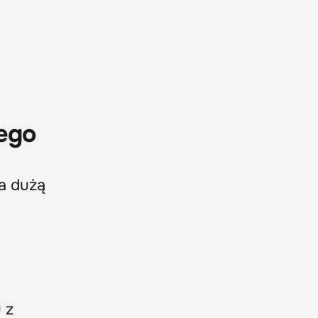
ego
a dużą
 z