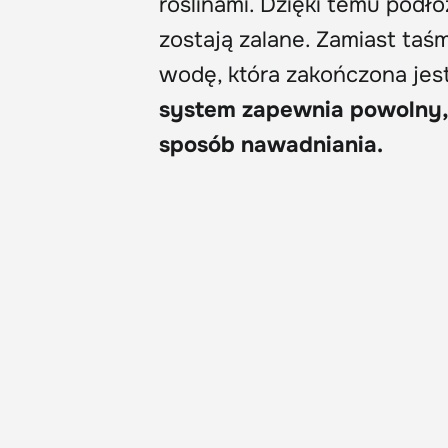
roślinami. Dzięki temu podł
zostają zalane. Zamiast taś
wodę, która zakończona jes
system zapewnia powolny,
sposób nawadniania.