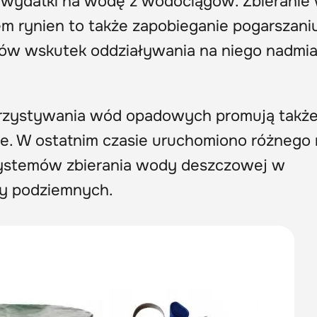
ć wydatki na wodę z wodociągów. Zbieranie
m rynien to także zapobieganie pogarszaniu
ów wskutek oddziaływania na niego nadmi
rzystywania wód opadowych promują takż
. W ostatnim czasie uruchomiono różnego 
 systemów zbierania wody deszczowej w
zy podziemnych.