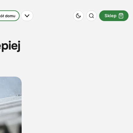
Sklep
ół domu
piej