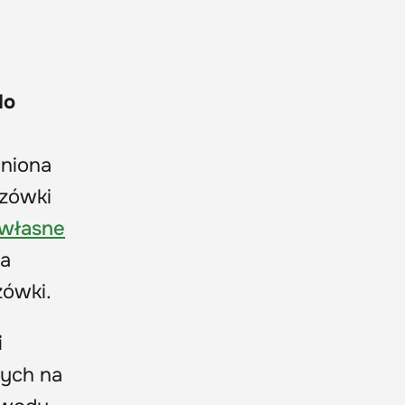
do
oniona
czówki
własne
ia
zówki.
i
nych na