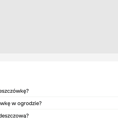
deszczówkę?
ówkę w ogrodzie?
deszczową?