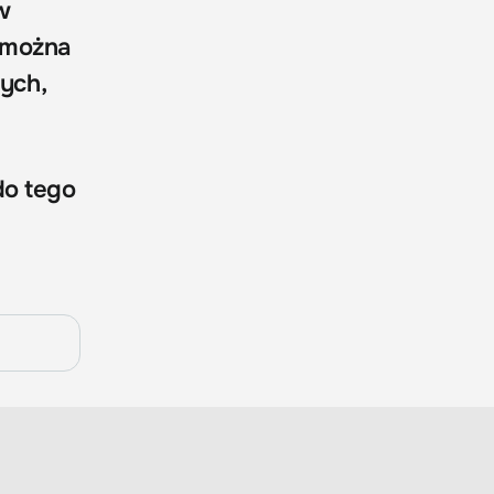
w
 można
ych,
do tego