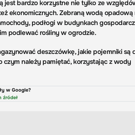
 jest bardzo korzystne nie tylko ze względó
e też ekonomicznych. Zebraną wodą opadową
amochody, podłogi w budynkach gospodarcz
im podlewać rośliny w ogrodzie.
agazynować deszczówkę, jakie pojemniki są 
 czym należy pamiętać, korzystając z wody
uły w Google?
h źródeł