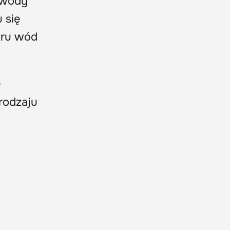
 wody
 się
aru wód
e
rodzaju