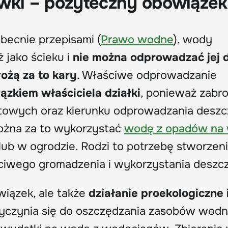
ówki – pożyteczny obowiązek
becnie przepisami (
Prawo wodne
), wody
ż jako ścieku i
nie można odprowadzać jej 
grożą za to kary
. Właściwe odprowadzanie
ązkiem właściciela działki
, ponieważ zabr
ntowych oraz kierunku odprowadzania desz
 Można za to wykorzystać
wodę z opadów na 
 lub w ogrodzie. Rodzi to potrzebę stworzen
aściwego gromadzenia i wykorzystania deszc
wiązek, ale także
działanie proekologiczne 
zyczynia się do oszczędzania zasobów wod