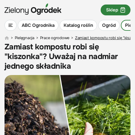
Sklep
ABC Ogrodnika
Katalog roślin
Ogród
Piel
>
Pielęgnacja
>
Prace ogrodowe
>
Zamiast kompostu robi się "kiszo
Zamiast kompostu robi się
"kiszonka"? Uważaj na nadmiar
jednego składnika