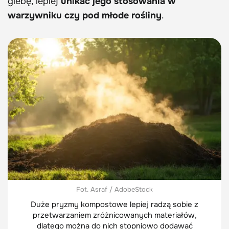
glebę, lepiej
unikać jego stosowania w
warzywniku czy pod młode rośliny
.
Fot. Asraf / AdobeStock
Duże pryzmy kompostowe lepiej radzą sobie z
przetwarzaniem zróżnicowanych materiałów,
dlatego można do nich stopniowo dodawać