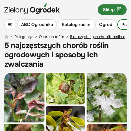
Sklep
ABC Ogrodnika
Katalog roślin
Ogród
Piel
>
Pielęgnacja
>
Ochrona roślin
>
5 najczęstszych chorób roślin ogr
5 najczęstszych chorób roślin
ogrodowych i sposoby ich
zwalczania