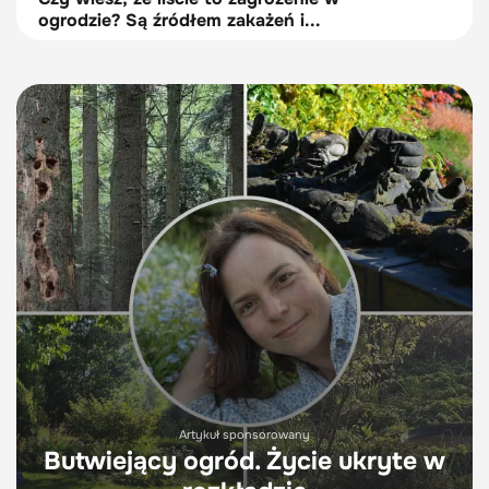
ogrodzie? Są źródłem zakażeń i...
Artykuł sponsorowany
Butwiejący ogród. Życie ukryte w