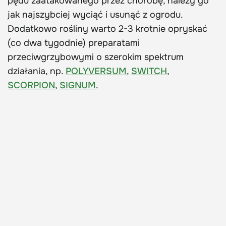
pędu zaatakowanego przez chorobę, należy go
jak najszybciej wyciąć i usunąć z ogrodu.
Dodatkowo rośliny warto 2-3 krotnie opryskać
(co dwa tygodnie) preparatami
przeciwgrzybowymi o szerokim spektrum
działania, np.
POLYVERSUM
,
SWITCH
,
SCORPION
,
SIGNUM
.