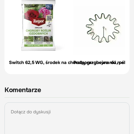
Switch 62,5 WG, środek na choroby grzybowe róż, pelargon
Podpora-obejma do roślin, c
Komentarze