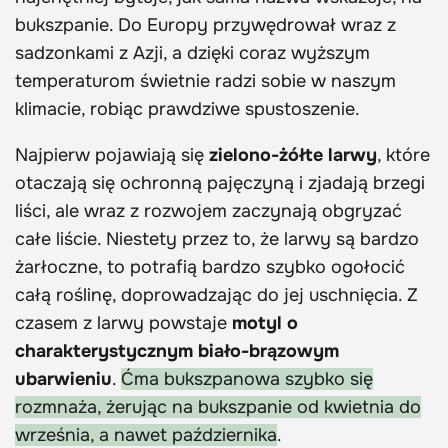
bukszpanie. Do Europy przywędrował wraz z
sadzonkami z Azji, a dzięki coraz wyższym
temperaturom świetnie radzi sobie w naszym
klimacie, robiąc prawdziwe spustoszenie.
Najpierw pojawiają się
zielono-żółte larwy
, które
otaczają się ochronną pajęczyną i zjadają brzegi
liści, ale wraz z rozwojem zaczynają obgryzać
całe liście. Niestety przez to, że larwy są bardzo
żarłoczne, to potrafią bardzo szybko ogołocić
całą roślinę, doprowadzając do jej uschnięcia. Z
czasem z larwy powstaje
motyl o
charakterystycznym biało-brązowym
ubarwieniu
.
Ćma bukszpanowa szybko się
rozmnaża, żerując na bukszpanie od kwietnia do
września, a nawet października
.