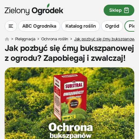
Sklep
ABC Ogrodnika
Katalog roślin
Ogród
Piel
>
Pielęgnacja
>
Ochrona roślin
>
Jak pozbyć się ćmy bukszpanowej z
Jak pozbyć się ćmy bukszpanowej
z ogrodu? Zapobiegaj i zwalczaj!