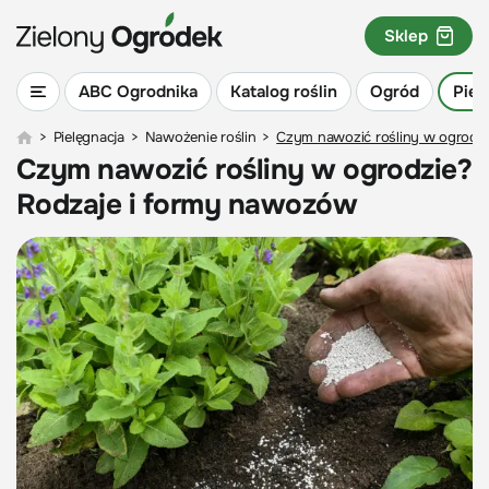
Sklep
ABC Ogrodnika
Katalog roślin
Ogród
Piel
>
Pielęgnacja
>
Nawożenie roślin
>
Czym nawozić rośliny w ogrodz
Czym nawozić rośliny w ogrodzie?
Rodzaje i formy nawozów