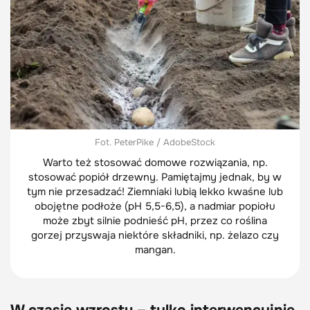
Fot. PeterPike / AdobeStock
Warto też stosować domowe rozwiązania, np.
stosować popiół drzewny. Pamiętajmy jednak, by w
tym nie przesadzać! Ziemniaki lubią lekko kwaśne lub
obojętne podłoże (pH 5,5-6,5), a nadmiar popiołu
może zbyt silnie podnieść pH, przez co roślina
gorzej przyswaja niektóre składniki, np. żelazo czy
mangan.
W czasie wzrostu – tylko interwencyjnie