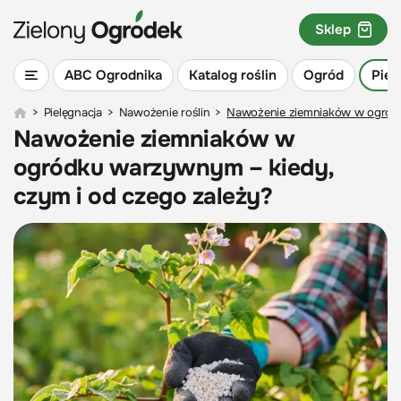
Sklep
ABC Ogrodnika
Katalog roślin
Ogród
Piel
>
Pielęgnacja
>
Nawożenie roślin
>
Nawożenie ziemniaków w ogródk
Nawożenie ziemniaków w
ogródku warzywnym – kiedy,
czym i od czego zależy?