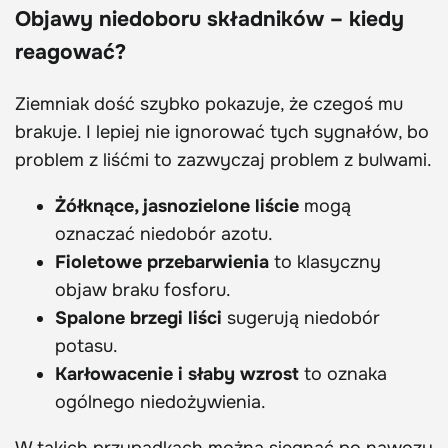
Objawy niedoboru składników – kiedy
reagować?
Ziemniak dość szybko pokazuje, że czegoś mu
brakuje. I lepiej nie ignorować tych sygnałów, bo
problem z liśćmi to zazwyczaj problem z bulwami.
Żółknące, jasnozielone liście
mogą
oznaczać niedobór azotu.
Fioletowe przebarwienia
to klasyczny
objaw braku fosforu.
Spalone brzegi liści
sugerują niedobór
potasu.
Karłowacenie i słaby wzrost
to oznaka
ogólnego niedożywienia.
W takich przypadkach można sięgnąć po nawozy