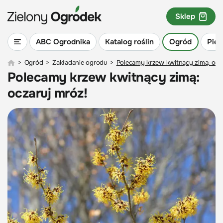
Sklep
ABC Ogrodnika
Katalog roślin
Ogród
Piel
>
Ogród
>
Zakładanie ogrodu
>
Polecamy krzew kwitnący zimą: ocza
Polecamy krzew kwitnący zimą:
oczaruj mróz!