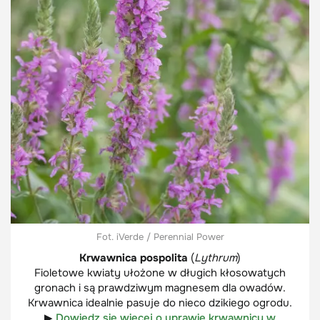
Fot. iVerde / Perennial Power
Krwawnica pospolita
(
Lythrum
)
Fioletowe kwiaty ułożone w długich kłosowatych
gronach i są prawdziwym magnesem dla owadów.
Krwawnica idealnie pasuje do nieco dzikiego ogrodu.
▶
Dowiedz się więcej o uprawie krwawnicy w