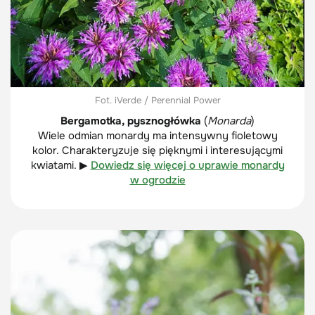
Fot. iVerde / Perennial Power
Bergamotka, pysznogłówka
(
Monarda
)
Wiele odmian monardy ma intensywny fioletowy
kolor. Charakteryzuje się pięknymi i interesującymi
kwiatami. ▶
Dowiedz się więcej o uprawie monardy
w ogrodzie