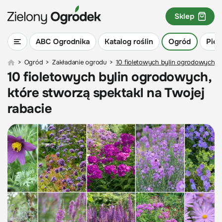
Sklep
ABC Ogrodnika
Katalog roślin
Ogród
Piel
>
Ogród
>
Zakładanie ogrodu
>
10 fioletowych bylin ogrodowych, kt
10 fioletowych bylin ogrodowych,
które stworzą spektakl na Twojej
rabacie