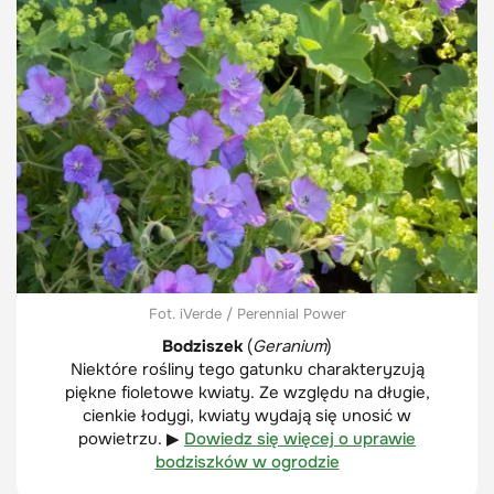
Fot. iVerde / Perennial Power
Bodziszek
(
Geranium
)
Niektóre rośliny tego gatunku charakteryzują
piękne fioletowe kwiaty. Ze względu na długie,
cienkie łodygi, kwiaty wydają się unosić w
powietrzu. ▶
Dowiedz się więcej o uprawie
bodziszków w ogrodzie