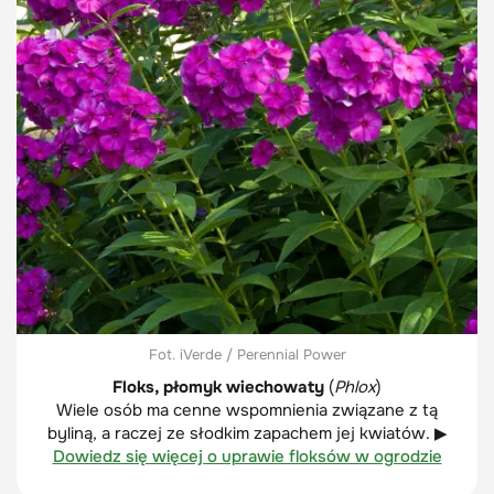
Fot. iVerde / Perennial Power
Floks, płomyk wiechowaty
(
Phlox
)
Wiele osób ma cenne wspomnienia związane z tą
byliną, a raczej ze słodkim zapachem jej kwiatów. ▶
Dowiedz się więcej o uprawie floksów w ogrodzie