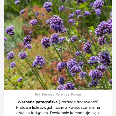
Fot. iVerde / Perennial Power
Werbena patagońska
(
Verbena bonariensis
)
Królowa fioletowych roślin z kwiatostanami na
długich łodygach. Doskonale komponuje się z