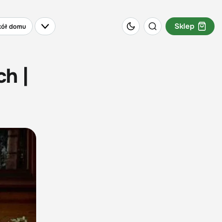
Sklep
ół domu
h |