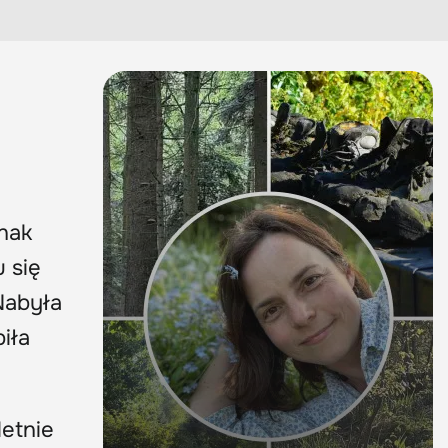
nak
 się
 Nabyła
iła
letnie