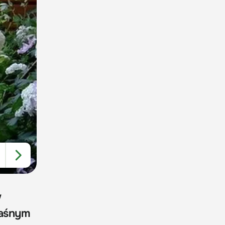
w
waśnym