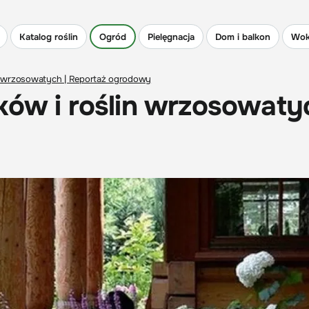
Katalog roślin
Ogród
Pielęgnacja
Dom i balkon
Wok
in wrzosowatych | Reportaż ogrodowy
ków i roślin wrzosowatyc