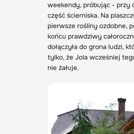
weekendy, próbując - przy 
część ścierniska. Na piaszczy
pierwsze rośliny ozdobne, p
końcu prawdziwy całoroczny
dołączyła do grona ludzi, k
tylko, że Jola wcześniej teg
nie żałuje.