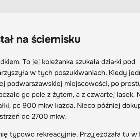
tał na ściernisku
adkiem. To jej koleżanka szukała działki pod
arzyszyła w tych poszukiwaniach. Kiedy jed
ej podwarszawskiej miejscowości, po prostu
aczało go pole z żytem, a z czwartej lasek.
ałki, po 900 mkw każda. Nieco później dokup
estrzeń do 2700 mkw.
ę typowo rekreacyjnie. Przyjeżdżała tu w 