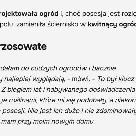
rojektowała ogród
i, choć posesja jest rozl
polu, zamieniła ściernisko w
kwitnący ogró
wrzosowate
lądałam do cudzych ogrodów i bacznie
 najlepiej wyglądają
, - mówi. -
To był klucz
. Z biegiem lat i nabywanego doświadczenia
e roślinami, które mi się podobały, a niekon
posesji. Nie jest ich dużo i nie zdominował
e je mam przy moim nowym domu.