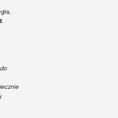
egła,
d
.
 do
iecznie
y