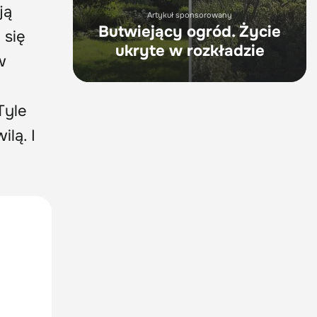
ją
Artykuł sponsorowany
Butwiejący ogród. Życie
 się
ukryte w rozkładzie
w
Tyle
lą. I