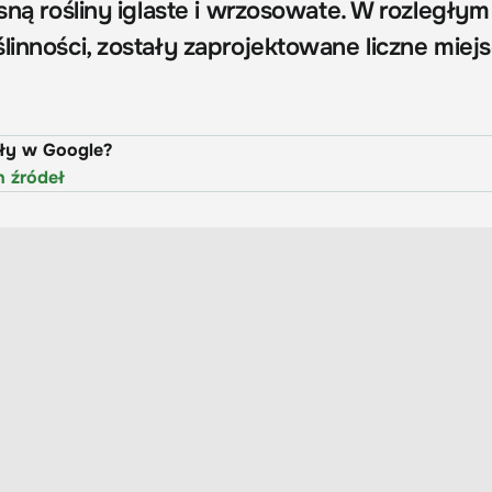
osną rośliny iglaste i wrzosowate. W rozległym
linności, zostały zaprojektowane liczne miej
uły w Google?
h źródeł