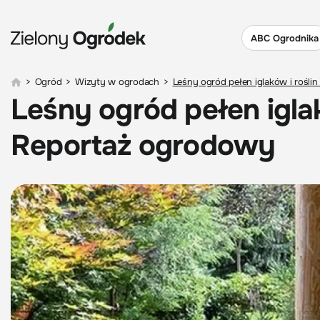
ABC Ogrodnika
>
Ogród
>
Wizyty w ogrodach
>
Leśny ogród pełen iglaków i rośl
Leśny ogród pełen igla
Reportaż ogrodowy