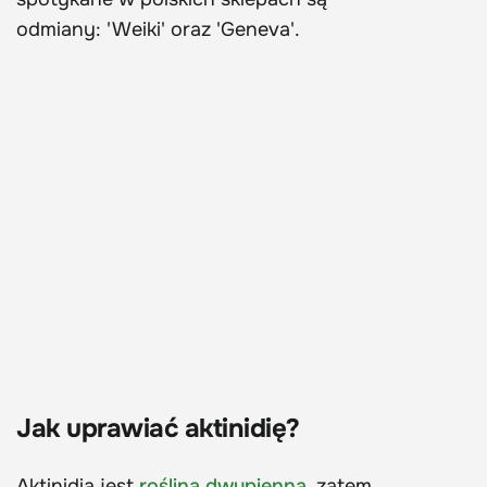
odmiany: 'Weiki' oraz 'Geneva'.
Jak uprawiać aktinidię?
Aktinidia jest
rośliną dwupienną
, zatem