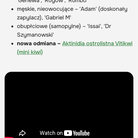
'Genewa', 'Rogów', 'Rumbo'
męskie, nieowocujące – 'Adam' (doskonały
zapylacz), 'Gabriel M'
obupłciowe (samopylne) – 'Issai', 'Dr
Szymanowski'
nowa odmiana –
Aktinidia ostrolistna Vitikwi
(mini kiwi)