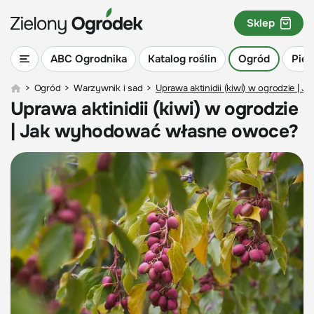
Sklep
ABC Ogrodnika
Katalog roślin
Ogród
Piel
>
Ogród
>
Warzywnik i sad
>
Uprawa aktinidii (kiwi) w ogrodzie 
Uprawa aktinidii (kiwi) w ogrodzie
| Jak wyhodować własne owoce?